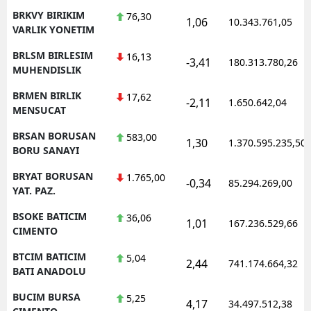
BRKVY BIRIKIM
76,30
1,06
10.343.761,05
VARLIK YONETIM
BRLSM BIRLESIM
16,13
-3,41
180.313.780,26
MUHENDISLIK
BRMEN BIRLIK
17,62
-2,11
1.650.642,04
MENSUCAT
BRSAN BORUSAN
583,00
1,30
1.370.595.235,50
BORU SANAYI
BRYAT BORUSAN
1.765,00
-0,34
85.294.269,00
YAT. PAZ.
BSOKE BATICIM
36,06
1,01
167.236.529,66
CIMENTO
BTCIM BATICIM
5,04
2,44
741.174.664,32
BATI ANADOLU
BUCIM BURSA
5,25
4,17
34.497.512,38