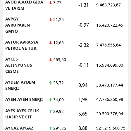
AVOD A.V.O.D GIDA
3,77
-1,31
9.463.723,67
VE TARIM
AVPGY
51,25
-0,97
AVRUPAKENT
16.420.722,45
GMYO
AVTUR AVRASYA
12,65
-2,32
7.476.555,64
PETROL VE TUR.
AYCES
463,50
-0,11
ALTINYUNUS
16.984.699,00
CESME
AYDEM AYDEM
23,72
0,94
38.473.177,44
ENERJI
1,98
AYEN AYEN ENERJI
47.786.260,98
34,00
AYES AYES CELIK
29,92
5,65
20.590.376,04
HASIR VE CIT
8,88
AYGAZ AYGAZ
921.219.500,75
291,25