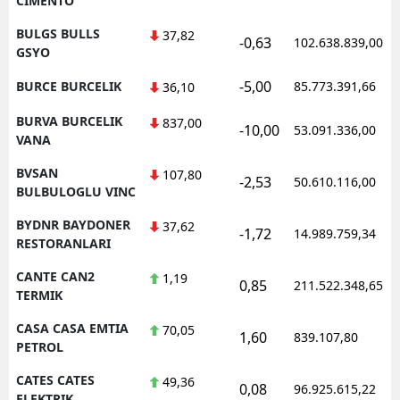
CIMENTO
BULGS BULLS
37,82
-0,63
102.638.839,00
GSYO
-5,00
BURCE BURCELIK
85.773.391,66
36,10
BURVA BURCELIK
837,00
-10,00
53.091.336,00
VANA
BVSAN
107,80
-2,53
50.610.116,00
BULBULOGLU VINC
BYDNR BAYDONER
37,62
-1,72
14.989.759,34
RESTORANLARI
CANTE CAN2
1,19
0,85
211.522.348,65
TERMIK
CASA CASA EMTIA
70,05
1,60
839.107,80
PETROL
CATES CATES
49,36
0,08
96.925.615,22
ELEKTRIK