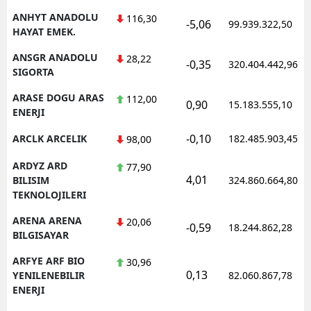
ANHYT ANADOLU
116,30
-5,06
99.939.322,50
HAYAT EMEK.
ANSGR ANADOLU
28,22
-0,35
320.404.442,96
SIGORTA
ARASE DOGU ARAS
112,00
0,90
15.183.555,10
ENERJI
-0,10
ARCLK ARCELIK
182.485.903,45
98,00
ARDYZ ARD
77,90
4,01
BILISIM
324.860.664,80
TEKNOLOJILERI
ARENA ARENA
20,06
-0,59
18.244.862,28
BILGISAYAR
ARFYE ARF BIO
30,96
0,13
YENILENEBILIR
82.060.867,78
ENERJI