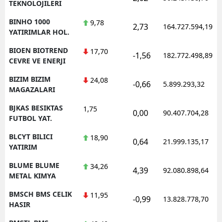
TEKNOLOJILERI
BINHO 1000
9,78
2,73
164.727.594,19
YATIRIMLAR HOL.
BIOEN BIOTREND
17,70
-1,56
182.772.498,89
CEVRE VE ENERJI
BIZIM BIZIM
24,08
-0,66
5.899.293,32
MAGAZALARI
BJKAS BESIKTAS
1,75
0,00
90.407.704,28
FUTBOL YAT.
BLCYT BILICI
18,90
0,64
21.999.135,17
YATIRIM
BLUME BLUME
34,26
4,39
92.080.898,64
METAL KIMYA
BMSCH BMS CELIK
11,95
-0,99
13.828.778,70
HASIR