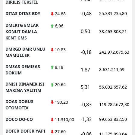
DIRILIS TEKSTIL
-0,48
DITAS DITAS BDY
25.331.235,80
24,88
DMLKTG EMLAK
6,06
0,50
KONUT DAMLA
38.463.808,21
KENT GMS
DMRGD DMR UNLU
10,83
-0,18
242.972.675,63
MAMULLER
DMSAS DEMISAS
8,18
1,87
8.631.211,59
DOKUM
DNISI DINAMIK ISI
20,64
5,31
56.002.657,62
MAKINA YALITIM
DOAS DOGUS
190,20
-0,83
119.282.672,30
OTOMOTIV
-1,33
DOCO DO-CO
99.653.832,50
11.310,00
DOFER DOFER YAPI
27,60
-0,86
11.375.898,64