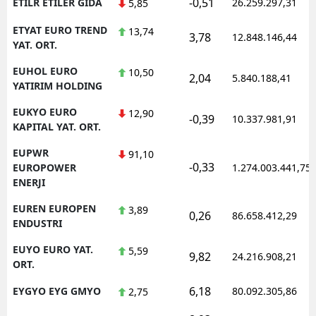
-0,51
ETILR ETILER GIDA
26.259.297,31
5,85
ETYAT EURO TREND
13,74
3,78
12.848.146,44
YAT. ORT.
EUHOL EURO
10,50
2,04
5.840.188,41
YATIRIM HOLDING
EUKYO EURO
12,90
-0,39
10.337.981,91
KAPITAL YAT. ORT.
EUPWR
91,10
-0,33
EUROPOWER
1.274.003.441,75
ENERJI
EUREN EUROPEN
3,89
0,26
86.658.412,29
ENDUSTRI
EUYO EURO YAT.
5,59
9,82
24.216.908,21
ORT.
6,18
EYGYO EYG GMYO
80.092.305,86
2,75