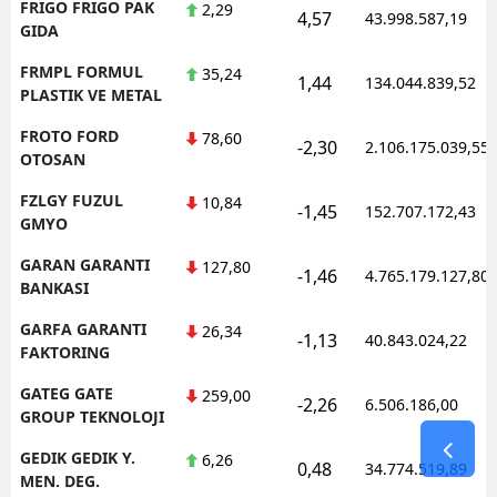
FRIGO FRIGO PAK
2,29
4,57
43.998.587,19
GIDA
FRMPL FORMUL
35,24
1,44
134.044.839,52
PLASTIK VE METAL
FROTO FORD
78,60
-2,30
2.106.175.039,55
OTOSAN
FZLGY FUZUL
10,84
-1,45
152.707.172,43
GMYO
GARAN GARANTI
127,80
-1,46
4.765.179.127,80
BANKASI
GARFA GARANTI
26,34
-1,13
40.843.024,22
FAKTORING
GATEG GATE
259,00
-2,26
6.506.186,00
GROUP TEKNOLOJI
GEDIK GEDIK Y.
6,26
0,48
34.774.519,89
MEN. DEG.