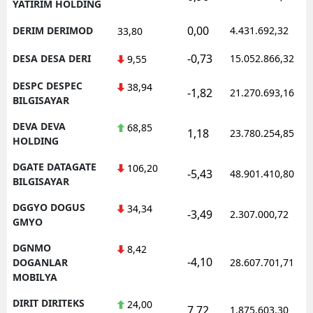
YATIRIM HOLDING
0,00
DERIM DERIMOD
4.431.692,32
33,80
-0,73
DESA DESA DERI
15.052.866,32
9,55
DESPC DESPEC
38,94
-1,82
21.270.693,16
BILGISAYAR
DEVA DEVA
68,85
1,18
23.780.254,85
HOLDING
DGATE DATAGATE
106,20
-5,43
48.901.410,80
BILGISAYAR
DGGYO DOGUS
34,34
-3,49
2.307.000,72
GMYO
DGNMO
8,42
-4,10
DOGANLAR
28.607.701,71
MOBILYA
DIRIT DIRITEKS
24,00
7,72
1.875.603,30