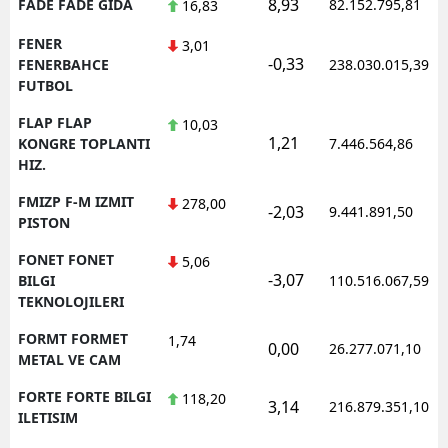
8,93
FADE FADE GIDA
82.152.795,81
16,83
FENER
3,01
-0,33
FENERBAHCE
238.030.015,39
FUTBOL
FLAP FLAP
10,03
1,21
KONGRE TOPLANTI
7.446.564,86
HIZ.
FMIZP F-M IZMIT
278,00
-2,03
9.441.891,50
PISTON
FONET FONET
5,06
-3,07
BILGI
110.516.067,59
TEKNOLOJILERI
FORMT FORMET
1,74
0,00
26.277.071,10
METAL VE CAM
FORTE FORTE BILGI
118,20
3,14
216.879.351,10
ILETISIM