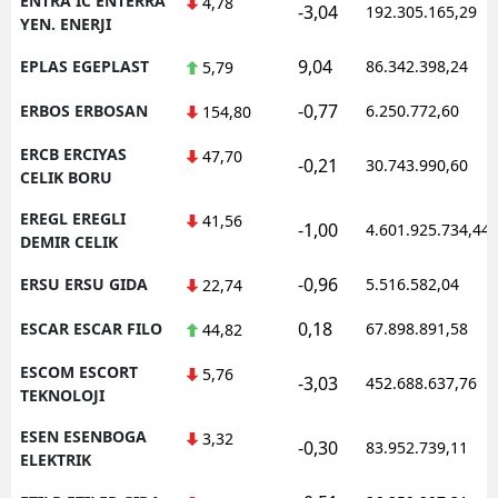
ENTRA IC ENTERRA
4,78
-3,04
192.305.165,29
YEN. ENERJI
9,04
EPLAS EGEPLAST
86.342.398,24
5,79
-0,77
ERBOS ERBOSAN
6.250.772,60
154,80
ERCB ERCIYAS
47,70
-0,21
30.743.990,60
CELIK BORU
EREGL EREGLI
41,56
-1,00
4.601.925.734,44
DEMIR CELIK
-0,96
ERSU ERSU GIDA
5.516.582,04
22,74
0,18
ESCAR ESCAR FILO
67.898.891,58
44,82
ESCOM ESCORT
5,76
-3,03
452.688.637,76
TEKNOLOJI
ESEN ESENBOGA
3,32
-0,30
83.952.739,11
ELEKTRIK