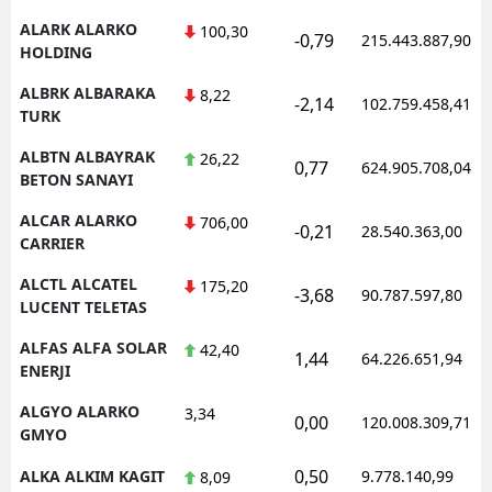
ALARK ALARKO
100,30
-0,79
215.443.887,90
HOLDING
ALBRK ALBARAKA
8,22
-2,14
102.759.458,41
TURK
ALBTN ALBAYRAK
26,22
0,77
624.905.708,04
BETON SANAYI
ALCAR ALARKO
706,00
-0,21
28.540.363,00
CARRIER
ALCTL ALCATEL
175,20
-3,68
90.787.597,80
LUCENT TELETAS
ALFAS ALFA SOLAR
42,40
1,44
64.226.651,94
ENERJI
ALGYO ALARKO
3,34
0,00
120.008.309,71
GMYO
0,50
ALKA ALKIM KAGIT
9.778.140,99
8,09