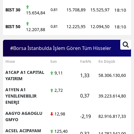
BIST 30
0.81
15.708,89
15.525,97
18:10
15.654,84
BIST 50
0.81
12.225,95
12.094,50
18:10
12.207,88
#Borsa İstanbulda İşlem Gören Tüm Hisseler
Hisse
Son
Fark%
En Düşük
A1CAP A1 CAPITAL
9,11
1,33
58.306.130,60
YATIRIM
A1YEN A1
2,72
0,37
YENILENEBILIR
39.223.614,80
ENERJI
AAGYO AGAOGLU
12,98
-2,19
82.916.817,33
GMYO
ACSEL ACIPAYAM
125,40
0,32
14.782.542,00