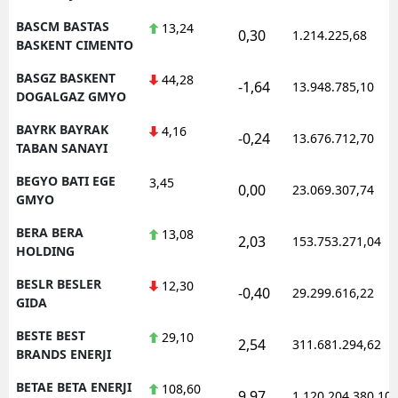
BASCM BASTAS
13,24
0,30
1.214.225,68
BASKENT CIMENTO
BASGZ BASKENT
44,28
-1,64
13.948.785,10
DOGALGAZ GMYO
BAYRK BAYRAK
4,16
-0,24
13.676.712,70
TABAN SANAYI
BEGYO BATI EGE
3,45
0,00
23.069.307,74
GMYO
BERA BERA
13,08
2,03
153.753.271,04
HOLDING
BESLR BESLER
12,30
-0,40
29.299.616,22
GIDA
BESTE BEST
29,10
2,54
311.681.294,62
BRANDS ENERJI
BETAE BETA ENERJI
108,60
9,97
1.120.204.380,10