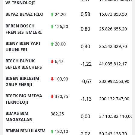
VE TEKNOLOJI
0,58
BEYAZ BEYAZ FILO
15.073.853,50
24,20
BFREN BOSCH
126,20
0,80
25.826.655,20
FREN SISTEMLERI
BIENY BIEN YAPI
20,00
0,40
25.542.329,70
URUNLERI
BIGCH BUYUK
6,47
-1,22
41.035.812,17
SEFLER BIGCHEFS
BIGEN BIRLESIM
103,90
-0,67
232.992.563,90
GRUP ENERJI
BIGTK BIG MEDYA
370,75
-1,13
200.132.747,00
TEKNOLOJI
BIMAS BIM
382,25
0,00
3.110.582.110,00
MAGAZALAR
BINBN BIN ULASIM
182,10
2,02
50.243.138,70