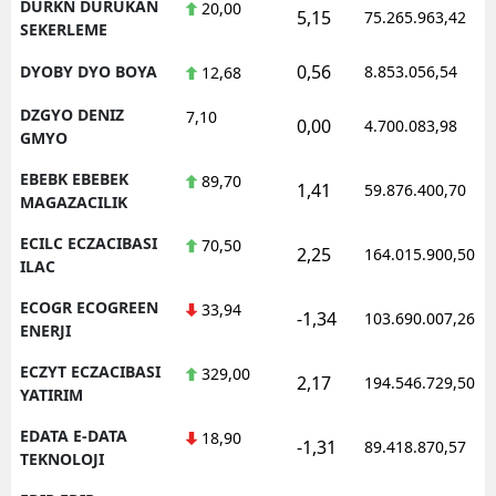
DURKN DURUKAN
20,00
5,15
75.265.963,42
SEKERLEME
0,56
DYOBY DYO BOYA
8.853.056,54
12,68
DZGYO DENIZ
7,10
0,00
4.700.083,98
GMYO
EBEBK EBEBEK
89,70
1,41
59.876.400,70
MAGAZACILIK
ECILC ECZACIBASI
70,50
2,25
164.015.900,50
ILAC
ECOGR ECOGREEN
33,94
-1,34
103.690.007,26
ENERJI
ECZYT ECZACIBASI
329,00
2,17
194.546.729,50
YATIRIM
EDATA E-DATA
18,90
-1,31
89.418.870,57
TEKNOLOJI