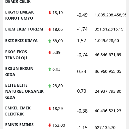
DEMIR CELIK
EKGYO EMLAK
18,19
-0,49
1.805.208.458,95
KONUT GMYO
-1,74
EKIM EKIM TURIZM
351.512.916,19
18,05
1,57
EKIZ EKIZ KIMYA
1.049.628,60
68,00
EKOS EKOS
5,39
-0,74
46.846.671,69
TEKNOLOJI
EKSUN EKSUN
6,03
0,33
36.960.955,05
GIDA
ELITE ELITE
28,80
0,70
NATUREL ORGANIK
24.937.793,80
GIDA
EMKEL EMEK
18,29
-0,38
40.496.521,23
ELEKTRIK
EMNIS EMINIS
163,00
-1,15
527.135,70