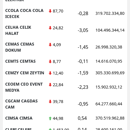
CCOLA COCA COLA
87,70
-0,28
319.702.334,80
ICECEK
CELHA CELIK
24,82
-3,05
104.496.344,14
HALAT
CEMAS CEMAS
4,09
-1,45
26.998.320,38
DOKUM
-0,11
CEMTS CEMTAS
14.616.070,95
8,77
-1,59
CEMZY CEM ZEYTIN
305.330.699,69
12,40
CEOEM CEO EVENT
22,84
-2,23
15.902.932,12
MEDYA
CGCAM CAGDAS
39,78
-0,95
64.277.660,44
CAM
0,54
CIMSA CIMSA
370.519.962,88
44,98
0,14
CLEBI CELEBI
28.600.161,00
1.453,00