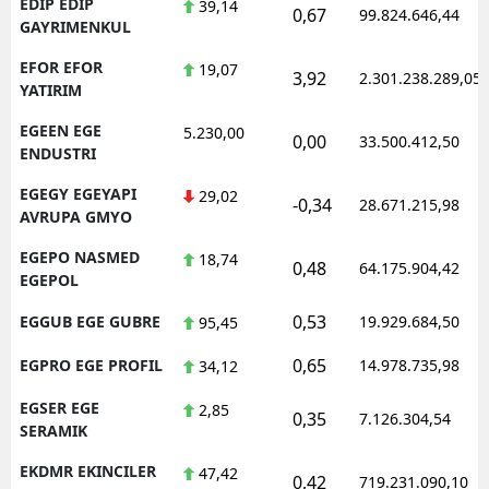
EDIP EDIP
39,14
0,67
99.824.646,44
GAYRIMENKUL
EFOR EFOR
19,07
3,92
2.301.238.289,05
YATIRIM
EGEEN EGE
5.230,00
0,00
33.500.412,50
ENDUSTRI
EGEGY EGEYAPI
29,02
-0,34
28.671.215,98
AVRUPA GMYO
EGEPO NASMED
18,74
0,48
64.175.904,42
EGEPOL
0,53
EGGUB EGE GUBRE
19.929.684,50
95,45
0,65
EGPRO EGE PROFIL
14.978.735,98
34,12
EGSER EGE
2,85
0,35
7.126.304,54
SERAMIK
EKDMR EKINCILER
47,42
0,42
719.231.090,10