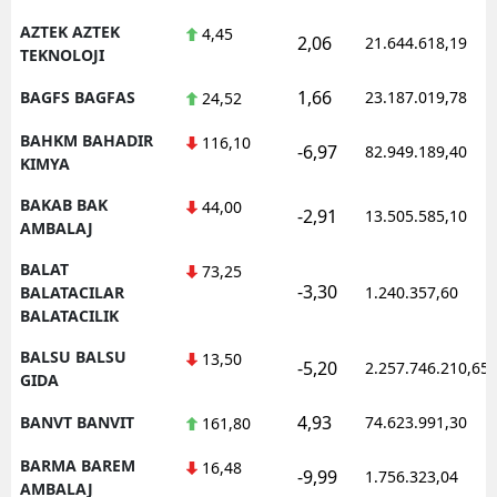
AZTEK AZTEK
4,45
2,06
21.644.618,19
TEKNOLOJI
1,66
BAGFS BAGFAS
23.187.019,78
24,52
BAHKM BAHADIR
116,10
-6,97
82.949.189,40
KIMYA
BAKAB BAK
44,00
-2,91
13.505.585,10
AMBALAJ
BALAT
73,25
-3,30
BALATACILAR
1.240.357,60
BALATACILIK
BALSU BALSU
13,50
-5,20
2.257.746.210,65
GIDA
4,93
BANVT BANVIT
74.623.991,30
161,80
BARMA BAREM
16,48
-9,99
1.756.323,04
AMBALAJ