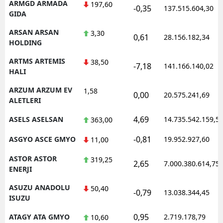
ARMGD ARMADA
197,60
-0,35
137.515.604,30
GIDA
ARSAN ARSAN
3,30
0,61
28.156.182,34
HOLDING
ARTMS ARTEMIS
38,50
-7,18
141.166.140,02
HALI
ARZUM ARZUM EV
1,58
0,00
20.575.241,69
ALETLERI
4,69
ASELS ASELSAN
14.735.542.159,5
363,00
-0,81
ASGYO ASCE GMYO
19.952.927,60
11,00
ASTOR ASTOR
319,25
2,65
7.000.380.614,75
ENERJI
ASUZU ANADOLU
50,40
-0,79
13.038.344,45
ISUZU
0,95
ATAGY ATA GMYO
2.719.178,79
10,60