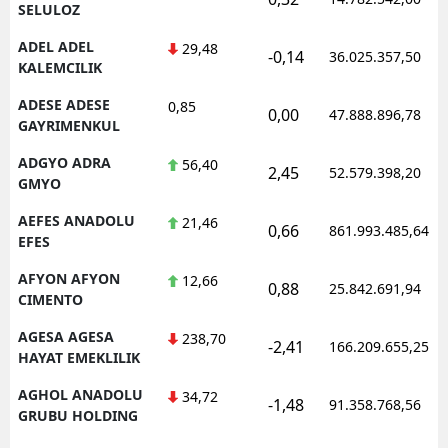
SELULOZ
ADEL ADEL
29,48
-0,14
36.025.357,50
KALEMCILIK
ADESE ADESE
0,85
0,00
47.888.896,78
GAYRIMENKUL
ADGYO ADRA
56,40
2,45
52.579.398,20
GMYO
AEFES ANADOLU
21,46
0,66
861.993.485,64
EFES
AFYON AFYON
12,66
0,88
25.842.691,94
CIMENTO
AGESA AGESA
238,70
-2,41
166.209.655,25
HAYAT EMEKLILIK
AGHOL ANADOLU
34,72
-1,48
91.358.768,56
GRUBU HOLDING