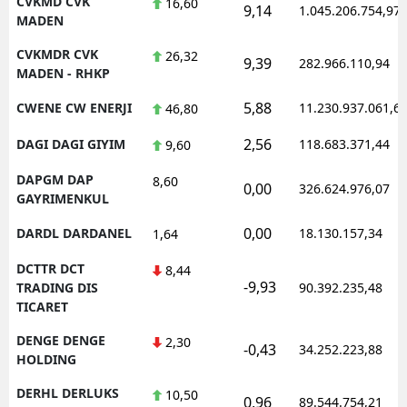
CVKMD CVK
16,60
9,14
1.045.206.754,97
MADEN
CVKMDR CVK
26,32
9,39
282.966.110,94
MADEN - RHKP
5,88
CWENE CW ENERJI
11.230.937.061,6
46,80
2,56
DAGI DAGI GIYIM
118.683.371,44
9,60
DAPGM DAP
8,60
0,00
326.624.976,07
GAYRIMENKUL
0,00
DARDL DARDANEL
18.130.157,34
1,64
DCTTR DCT
8,44
-9,93
TRADING DIS
90.392.235,48
TICARET
DENGE DENGE
2,30
-0,43
34.252.223,88
HOLDING
DERHL DERLUKS
10,50
0,96
89.544.754,21