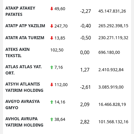
ATAKP ATAKEY
49,60
-2,27
45.147.831,26
PATATES
-0,40
ATATP ATP YAZILIM
265.292.398,15
247,70
-0,50
ATATR ATA TURIZM
230.271.119,32
13,85
ATEKS AKIN
102,50
0,00
696.180,00
TEKSTIL
ATLAS ATLAS YAT.
7,16
1,27
2.410.932,84
ORT.
ATSYH ATLANTIS
112,00
-2,61
3.085.919,00
YATIRIM HOLDING
AVGYO AVRASYA
14,16
2,09
16.466.828,19
GMYO
AVHOL AVRUPA
38,64
2,82
101.568.132,16
YATIRIM HOLDING