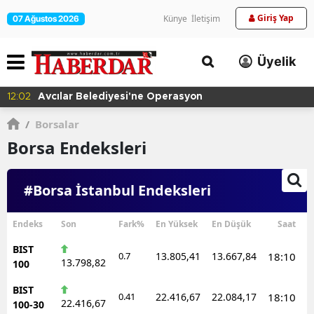
Giriş Yap
Künye
İletişim
07 Ağustos 2026
Üyelik
12:02
Avcılar Belediyesi'ne Operasyon
/
Borsalar
Borsa Endeksleri
#Borsa İstanbul Endeksleri
Endeks
Son
Fark%
En Yüksek
En Düşük
Saat
BIST
0.7
13.805,41
13.667,84
18:10
13.798,82
100
BIST
0.41
22.416,67
22.084,17
18:10
22.416,67
100-30