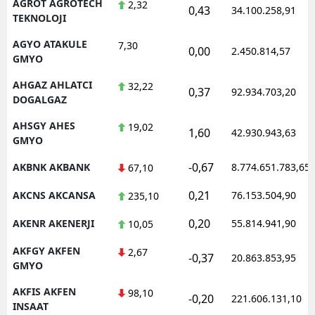
AGROT AGROTECH
2,32
0,43
34.100.258,91
TEKNOLOJI
AGYO ATAKULE
7,30
0,00
2.450.814,57
GMYO
AHGAZ AHLATCI
32,22
0,37
92.934.703,20
DOGALGAZ
AHSGY AHES
19,02
1,60
42.930.943,63
GMYO
-0,67
AKBNK AKBANK
8.774.651.783,65
67,10
0,21
AKCNS AKCANSA
76.153.504,90
235,10
0,20
AKENR AKENERJI
55.814.941,90
10,05
AKFGY AKFEN
2,67
-0,37
20.863.853,95
GMYO
AKFIS AKFEN
98,10
-0,20
221.606.131,10
INSAAT