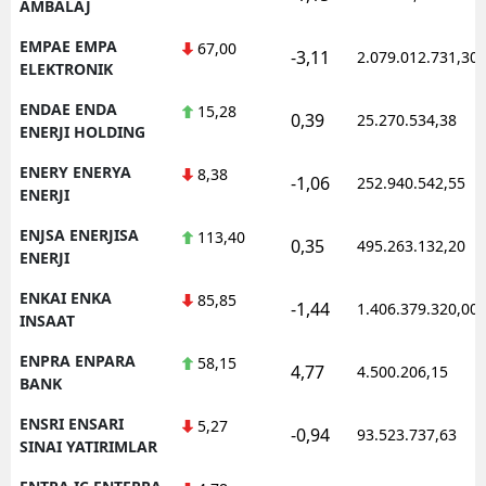
AMBALAJ
EMPAE EMPA
67,00
-3,11
2.079.012.731,30
ELEKTRONIK
ENDAE ENDA
15,28
0,39
25.270.534,38
ENERJI HOLDING
ENERY ENERYA
8,38
-1,06
252.940.542,55
ENERJI
ENJSA ENERJISA
113,40
0,35
495.263.132,20
ENERJI
ENKAI ENKA
85,85
-1,44
1.406.379.320,00
INSAAT
ENPRA ENPARA
58,15
4,77
4.500.206,15
BANK
ENSRI ENSARI
5,27
-0,94
93.523.737,63
SINAI YATIRIMLAR