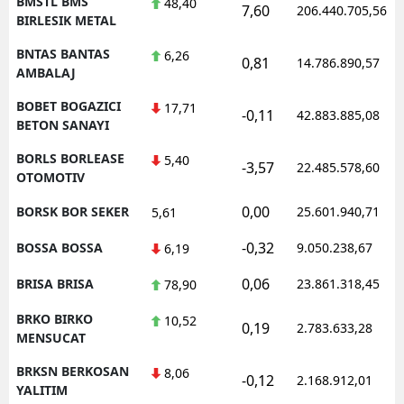
BMSTL BMS
48,40
7,60
206.440.705,56
BIRLESIK METAL
BNTAS BANTAS
6,26
0,81
14.786.890,57
AMBALAJ
BOBET BOGAZICI
17,71
-0,11
42.883.885,08
BETON SANAYI
BORLS BORLEASE
5,40
-3,57
22.485.578,60
OTOMOTIV
0,00
BORSK BOR SEKER
25.601.940,71
5,61
-0,32
BOSSA BOSSA
9.050.238,67
6,19
0,06
BRISA BRISA
23.861.318,45
78,90
BRKO BIRKO
10,52
0,19
2.783.633,28
MENSUCAT
BRKSN BERKOSAN
8,06
-0,12
2.168.912,01
YALITIM