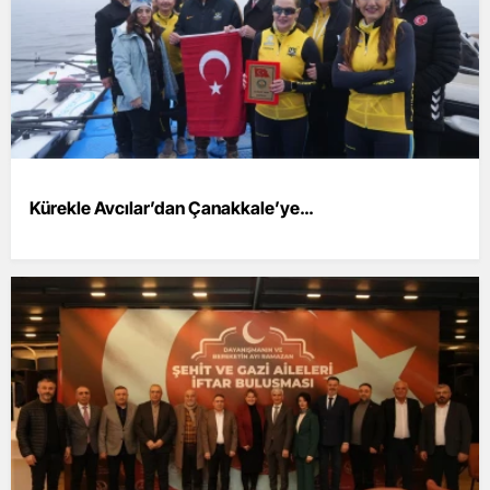
Kürekle Avcılar’dan Çanakkale’ye…