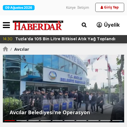
Giriş Yap
Künye
İletişim
09 Ağustos 2026
Üyelik
14:30
Tuzla'da 105 Bin Litre Bitkisel Atık Yağ Toplandı
/
Avcılar
Avcılar Belediyesi'ne Operasyon