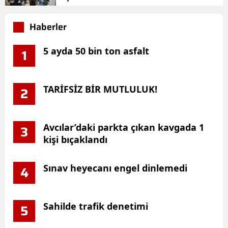
Haberler
5 ayda 50 bin ton asfalt
1
TARİFSİZ BİR MUTLULUK!
2
Avcılar’daki parkta çıkan kavgada 1
3
kişi bıçaklandı
Sınav heyecanı engel dinlemedi
4
Sahilde trafik denetimi
5