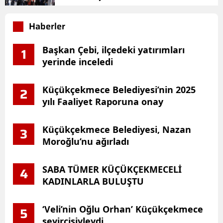
Haberler
Başkan Çebi, ilçedeki yatırımları
1
yerinde inceledi
Küçükçekmece Belediyesi’nin 2025
2
yılı Faaliyet Raporuna onay
Küçükçekmece Belediyesi, Nazan
3
Moroğlu’nu ağırladı
SABA TÜMER KÜÇÜKÇEKMECELİ
4
KADINLARLA BULUŞTU
‘Veli’nin Oğlu Orhan’ Küçükçekmece
5
seyircisiyleydi