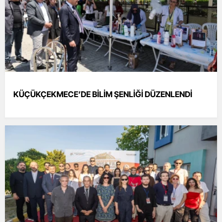
KÜÇÜKÇEKMECE’DE BİLİM ŞENLİĞİ DÜZENLENDİ