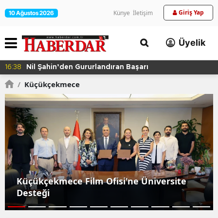
Giriş Yap
Künye
İletişim
10 Ağustos 2026
Üyelik
16:38
Nil Şahin’den Gururlandıran Başarı
/
Küçükçekmece
Küçükçekmece Film Ofisi'ne Üniversite
Desteği