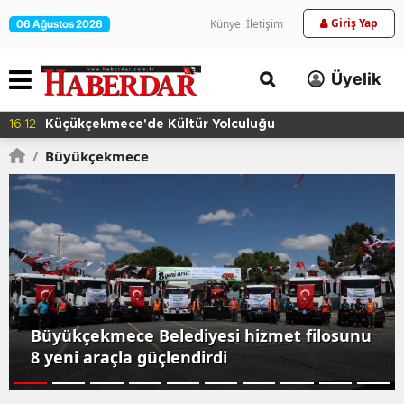
Giriş Yap
Künye
İletişim
06 Ağustos 2026
Üyelik
16:12
Küçükçekmece'de Kültür Yolculuğu
/
Büyükçekmece
Büyükçekmece Belediyesi hizmet filosunu
8 yeni araçla güçlendirdi