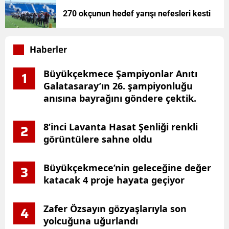
270 okçunun hedef yarışı nefesleri kesti
Haberler
Büyükçekmece Şampiyonlar Anıtı
1
Galatasaray’ın 26. şampiyonluğu
anısına bayrağını göndere çektik.
8’inci Lavanta Hasat Şenliği renkli
2
görüntülere sahne oldu
Büyükçekmece’nin geleceğine değer
3
katacak 4 proje hayata geçiyor
Zafer Özsayın gözyaşlarıyla son
4
yolcuğuna uğurlandı