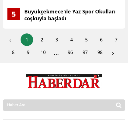
Büyükçekmece'de Yaz Spor Okulları
5
coşkuyla başladı
‹
1
2
3
4
5
6
7
...
›
8
9
10
96
97
98