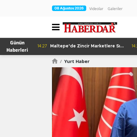
08 Ağustos 2026
Videolar
Galeriler
Günün
re Bitkisel
14:27
Maltepe’de Zincir Marketlere Sıkı
14
Haberleri
Denetim
/
Yurt Haber