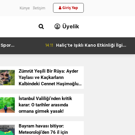
Giriş Yap
Künye
İletişim
Üyelik
 Spor
14:11
Haliç'te Işıklı Kano Etkinliği İlgi
urlandıran Başarı
Görüyor
Zümrüt Yeşili Bir Rüya: Ayder
Yaylası ve Kaçkarların
Kalbindeki Cennet Haşimoğlu
Otel
İstanbul Valiliği’nden kritik
karar: O tarihler arasında
ormana girmek yasak!
Bayram havası bitiyor:
Meteoroloji’den 76 il için