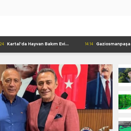
:24
Kartal'da Hayvan Bakım Evi
14:14
Gaziosmanpaşa
Çalışmaları Başladı
Kulübü'nden Gur