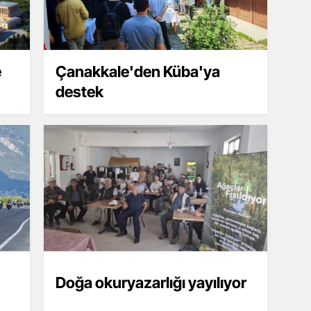
e
Çanakkale'den Küba'ya
destek
Doğa okuryazarlığı yayılıyor