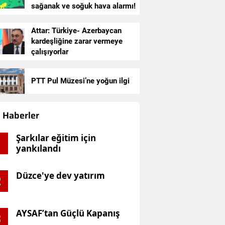
nel Müdür Çay: Nitelikli 
sağanak ve soğuk hava alarmı!
ynağı olmadan güçlü bir
Attar: Türkiye- Azerbaycan
kardeşliğine zarar vermeye
pısı kurulamaz
çalışıyorlar
PTT Pul Müzesi’ne yoğun ilgi
Haberler
Şarkılar eğitim için
yankılandı
Düzce'ye dev yatırım
2
AYSAF’tan Güçlü Kapanış
3