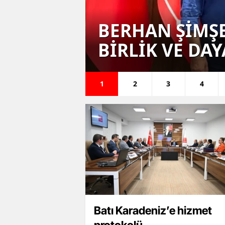
iye
BERHAN ŞİMŞE
izni!
BİRLİK VE DA
1
2
3
4
Batı Karadeniz’e hizmet
protokolü