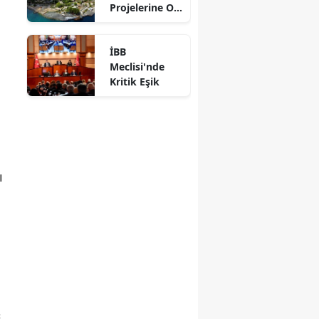
Projelerine Oy
Verdi
İBB
Meclisi'nde
Kritik Eşik
ı
i