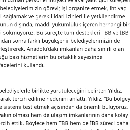
belediyelerimizin görevi; işi organize etmek, ihtiyaç
sağlamak ve gerekli idari izinleri ile yetkilendirme
Bunun dışında, maddi yükümlülük içeren herhangi bir
zi sokmuyoruz. Bu süreçte tüm destekleri TBB ve İBB
undan sonra farklı büyükşehir belediyelerimizin de
leştirerek, Anadolu’daki imkanları daha sınırlı olan
uğu bazı hizmetlerin bu ortaklık sayesinde
fadelerini kullandı.
lediyelerle birlikte yürütüleceğini belirten Yıldız,
larak tercih edilme nedenini anlattı. Yıldız, “Bu bölgey
ve sistemi test etmek açısından da önemli buluyoruz.
k yakın olması hem de ulaşım imkanlarının daha kolay
ercih ettik. Böylece hem TBB hem de İBB süreci daha