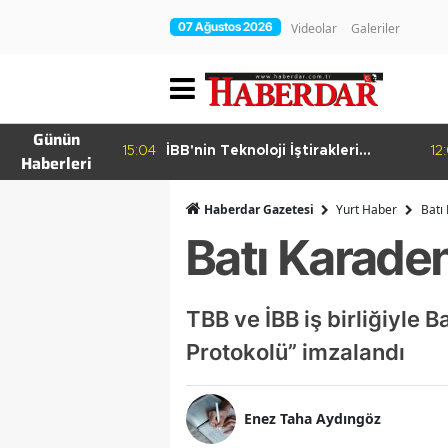
07 Ağustos 2026
Videolar
Galeriler
Günün
15:04
İBB'nin Teknoloji İştirakleri
12
Haberleri
hur Bamyası
Bilişim 500 Listesinde
şuyor
Haberdar Gazetesi
Yurt Haber
Batı
Batı Karade
TBB ve İBB iş birliğiyle 
Protokolü” imzalandı
Enez Taha Aydıngöz