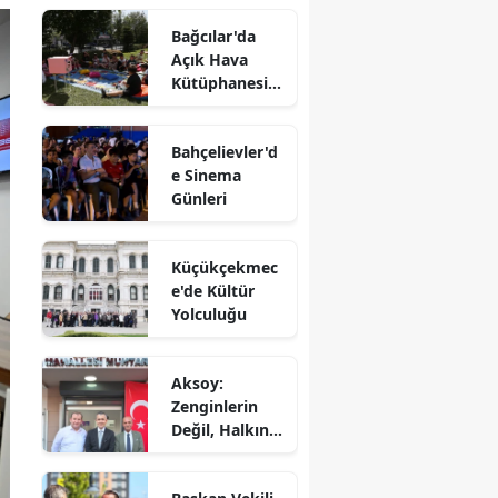
Bağcılar'da
Açık Hava
Kütüphanesi'n
e Yoğun İlgi
Bahçelievler'd
e Sinema
Günleri
Küçükçekmec
e'de Kültür
Yolculuğu
Aksoy:
Zenginlerin
Değil, Halkın
Dediği Olacak!