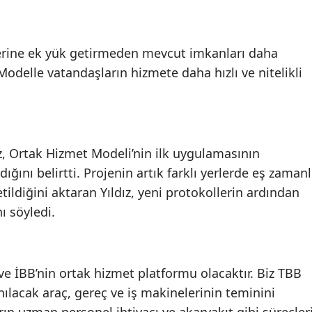
lerine ek yük getirmeden mevcut imkanları daha
Modelle vatandaşların hizmete daha hızlı ve nitelikli
z, Ortak Hizmet Modeli’nin ilk uygulamasının
ığını belirtti. Projenin artık farklı yerlerde eş zamanl
tildiğini aktaran Yıldız, yeni protokollerin ardından
ı söyledi.
 ve İBB’nin ortak hizmet platformu olacaktır. Biz TBB
ılacak araç, gereç ve iş makinelerinin teminini
rın uzman personel ihtiyacı ve akaryakıt gibi süreçler