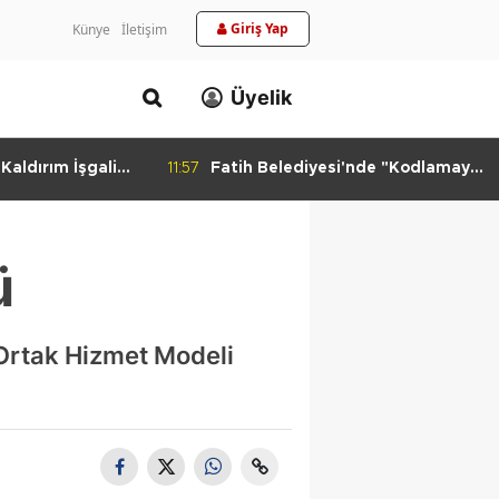
Giriş Yap
Künye
İletişim
Üyelik
aldırım İşgali
11:57
Fatih Belediyesi'nde "Kodlamaya
Yolculuk" Atölyesi
ü
 “Ortak Hizmet Modeli