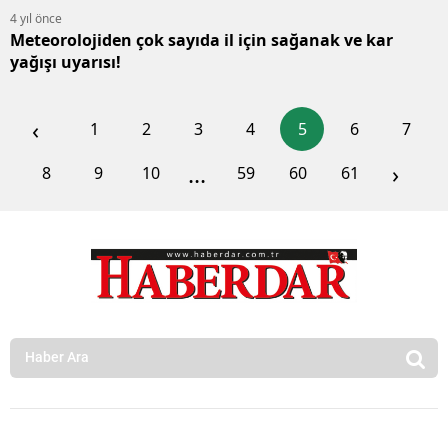
4 yıl önce
Meteorolojiden çok sayıda il için sağanak ve kar
yağışı uyarısı!
‹
1
2
3
4
5
6
7
...
›
8
9
10
59
60
61