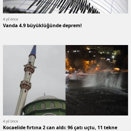
4 yıl önce
Vanda 4.9 büyüklüğünde deprem!
4 yıl önce
Kocaelide fırtına 2 can aldı: 96 çatı uçtu, 11 tekne