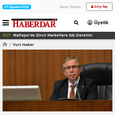
Giriş Yap
Künye
İletişim
07 Ağustos 2026
Üyelik
14:14
Gaziosmanpaşa Spor Kulübü'nden Gururlandıran
Başarı
/
Yurt Haber