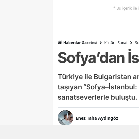
* Bu içerik ile
Haberdar Gazetesi
Kültür - Sanat
So
Sofya’dan İ
Türkiye ile Bulgaristan a
taşıyan “Sofya–İstanbul:
sanatseverlerle buluştu.
Enez Taha Aydıngöz