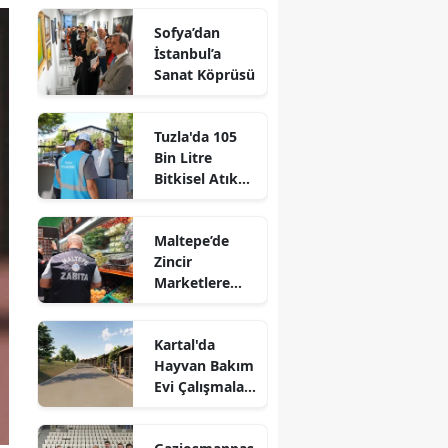
Sofya’dan
İstanbul’a
Sanat Köprüsü
Tuzla'da 105
Bin Litre
Bitkisel Atık
Yağ Toplandı
Maltepe’de
Zincir
Marketlere
Sıkı Denetim
Kartal'da
Hayvan Bakım
Evi Çalışmaları
Başladı