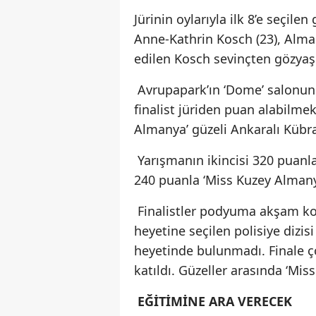
Jürinin oylarıyla ilk 8’e seçile
Anne-Kathrin Kosch (23), Alman
edilen Kosch sevinçten gözyaş
Avrupapark’ın ‘Dome’ salonund
finalist jüriden puan alabilmek 
Almanya’ güzeli Ankaralı Kübra
Yarışmanın ikincisi 320 puanla 
240 puanla ‘Miss Kuzey Almanya
Finalistler podyuma akşam kos
heyetine seçilen polisiye dizis
heyetinde bulunmadı. Finale ço
katıldı. Güzeller arasında ‘Mis
EĞİTİMİNE ARA VERECEK