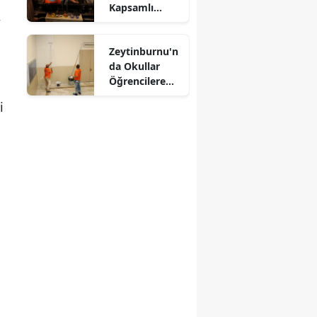
Kapsamlı
,
Denetim
Zeytinburnu'n
da Okullar
Öğrencilere
Hazırlanıyor
i