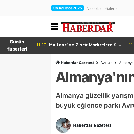
08 Ağustos 2026
Videolar
Galeriler
Günün
re Bitkisel
14:27
Maltepe’de Zincir Marketlere Sıkı
14
Haberleri
Denetim
Haberdar Gazetesi
Avcılar
Almanya'n
Almanya'nın 
Almanya güzellik yarışm
büyük eğlence parkı Avr
Haberdar Gazetesi