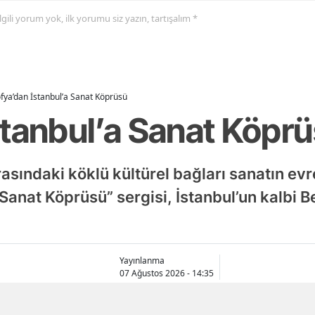
 ilgili yorum yok, ilk yorumu siz yazın, tartışalım *
fya’dan İstanbul’a Sanat Köprüsü
stanbul’a Sanat Köpr
rasındaki köklü kültürel bağları sanatın evr
 Sanat Köprüsü” sergisi, İstanbul’un kalbi 
Yayınlanma
07 Ağustos 2026 - 14:35