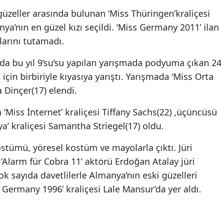
n güzeller arasında bulunan ‘Miss Thüringen’kraliçesi
ya’nın en güzel kızı seçildi. ‘Miss Germany 2011’ ilan
larını tutamadı.
a bu yıl 9’su’su yapılan yarışmada podyuma çıkan 2
için birbiriyle kıyasıya yarıştı. Yarışmada ‘Miss Orta
 Dinçer(17) elendi.
’Miss İnternet’ kraliçesi Tiffany Sachs(22) ,üçüncüsü
’ kraliçesi Samantha Striegel(17) oldu.
tümü, yöresel kostüm ve mayolarla çıktı. Jüri
i ‘Alarm für Cobra 11’ aktörü Erdoğan Atalay jüri
k sayıda davetlilerle Almanya’nın eski güzelleri
s Germany 1996’ kraliçesi Lale Mansur’da yer aldı.