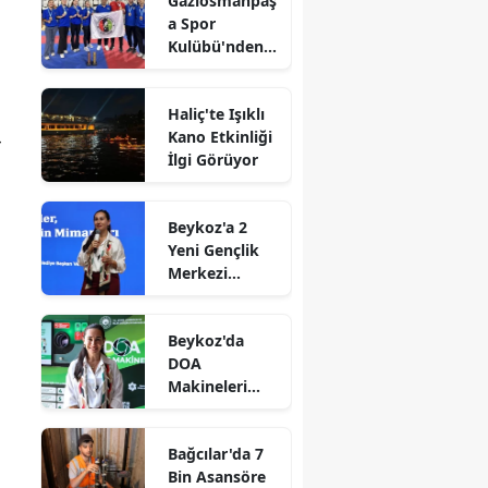
Gaziosmanpaş
a Spor
Kulübü'nden
Gururlandıran
Başarı
Haliç'te Işıklı
4
Kano Etkinliği
İlgi Görüyor
Beykoz'a 2
Yeni Gençlik
Merkezi
Müjdesi
Beykoz'da
DOA
Makineleri
Yaygınlaşıyor
Bağcılar'da 7
Bin Asansöre