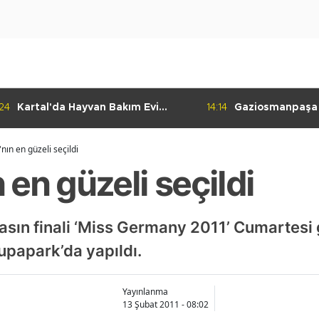
:24
Kartal'da Hayvan Bakım Evi
14:14
Gaziosmanpaşa
Çalışmaları Başladı
Kulübü'nden Gur
ın en güzeli seçildi
en güzeli seçildi
asın finali ‘Miss Germany 2011’ Cumartesi
upapark’da yapıldı.
Yayınlanma
13 Şubat 2011 - 08:02