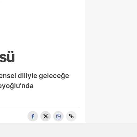
üsü
ensel diliyle geleceğe
Beyoğlu’nda
Tuzla'da 105