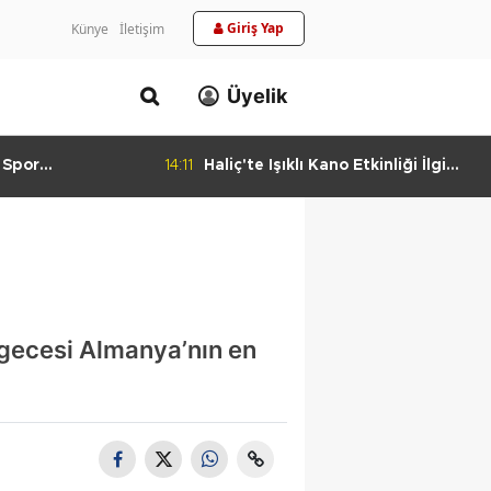
Giriş Yap
Künye
İletişim
Üyelik
 Spor
14:11
Haliç'te Işıklı Kano Etkinliği İlgi
urlandıran Başarı
Görüyor
 gecesi Almanya’nın en