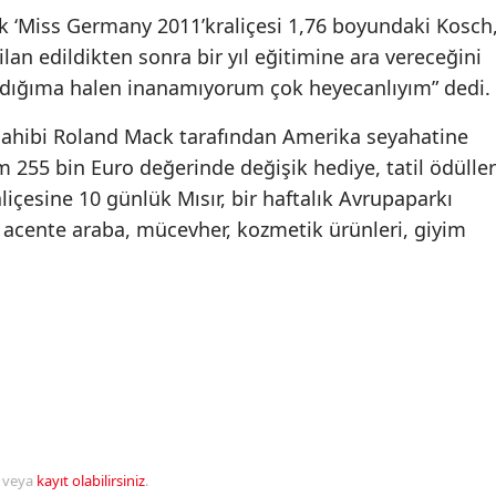
ek ‘Miss Germany 2011’kraliçesi 1,76 boyundaki Kosch
e ilan edildikten sonra bir yıl eğitimine ara vereceğini
ndığıma halen inanamıyorum çok heyecanlıyım” dedi.
sahibi Roland Mack tarafından Amerika seyahatine
am 255 bin Euro değerinde değişik hediye, tatil ödüller
liçesine 10 günlük Mısır, bir haftalık Avrupaparkı
ğına acente araba, mücevher, kozmetik ürünleri, giyim
veya
kayıt olabilirsiniz
.