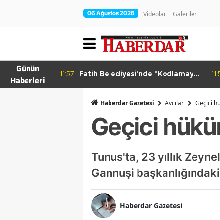
06 Ağustos 2026
Videolar
Galeriler
Günün
ırım İşgali
11:57
Fatih Belediyesi'nde "Kodlamaya
11:
Haberleri
Yolculuk" Atölyesi
Haberdar Gazetesi
Avcılar
Geçici hü
Geçici hüküm
Tunus'ta, 23 yıllık Zeyn
Gannuşi başkanlığındaki 
Haberdar Gazetesi