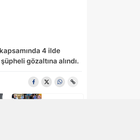
ı kapsamında 4 ilde
üpheli gözaltına alındı.
Bayrampaşa'd
a Kaldırım
İşgali
Denetimi
Fatih