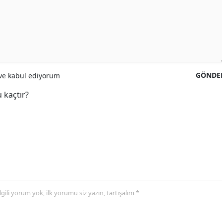
GÖNDE
e kabul ediyorum
 kaçtır?
 ilgili yorum yok, ilk yorumu siz yazın, tartışalım *