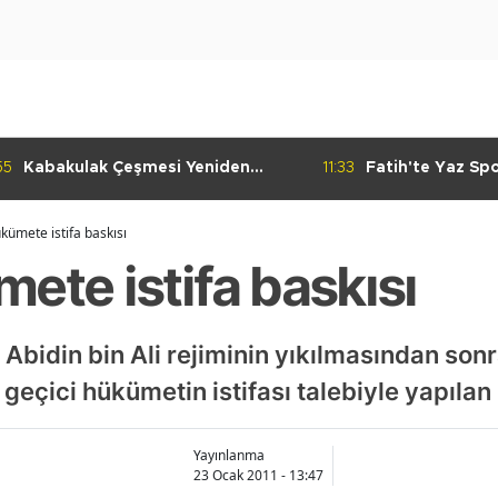
55
Kabakulak Çeşmesi Yeniden
11:33
Fatih'te Yaz Sp
Suyuna Kavuştu
Ediyor
kümete istifa baskısı
ete istifa baskısı
el Abidin bin Ali rejiminin yıkılmasından 
geçici hükümetin istifası talebiyle yapılan
Yayınlanma
23 Ocak 2011 - 13:47