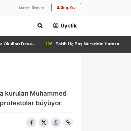
Giriş Yap
Künye
İletişim
Üyelik
or Okulları Devam
11:26
Fatih Üç Baş Nureddin Hamza
Camii Haziresi Restore Edildi
sonra kurulan Muhammed
 protestolar büyüyor