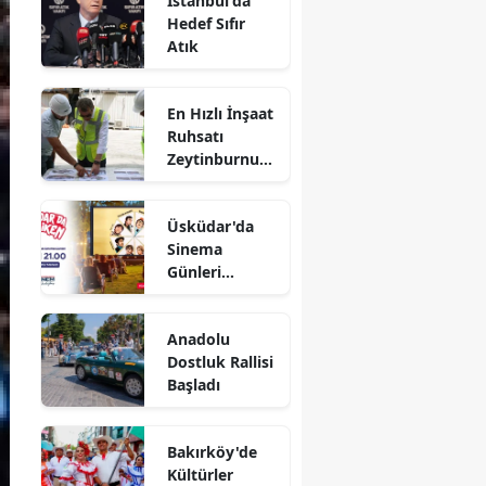
İstanbul'da
Hedef Sıfır
Atık
En Hızlı İnşaat
Ruhsatı
Zeytinburnu
Belediyesi'nde
Üsküdar'da
Sinema
Günleri
Başlıyor
Anadolu
Dostluk Rallisi
Başladı
Bakırköy'de
Kültürler