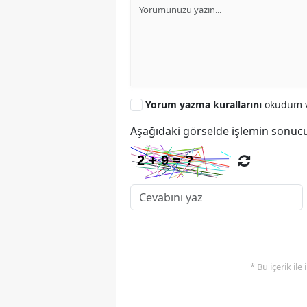
Yorum yazma kurallarını
okudum v
Aşağıdaki görselde işlemin sonucu
* Bu içerik ile