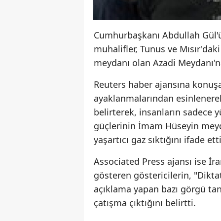
Cumhurbaşkanı Abdullah Gül'ün
muhalifler, Tunus ve Mısır'dak
meydanı olan Azadi Meydanı
Reuters haber ajansına konuşan
ayaklanmalarından esinlenerek 
belirterek, insanların sadece
güçlerinin İmam Hüseyin meyda
yaşartıcı gaz sıktığını ifade etti
Associated Press ajansı ise 
gösteren göstericilerin, "Dikta
açıklama yapan bazı görgü tanı
çatışma çıktığını belirtti.