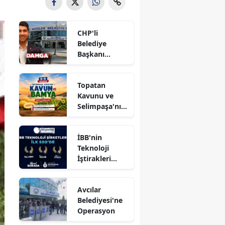
CHP'li
Belediye
Başkanı
hakkında
tahliye kararı
Topatan
Kavunu ve
Selimpaşa'nın
Meşhur
Bamyası
İBB'nin
Vatandaşlarla
Teknoloji
Buluşuyor
İştirakleri
Bilişim 500
Listesinde
Avcılar
Belediyesi'ne
Operasyon