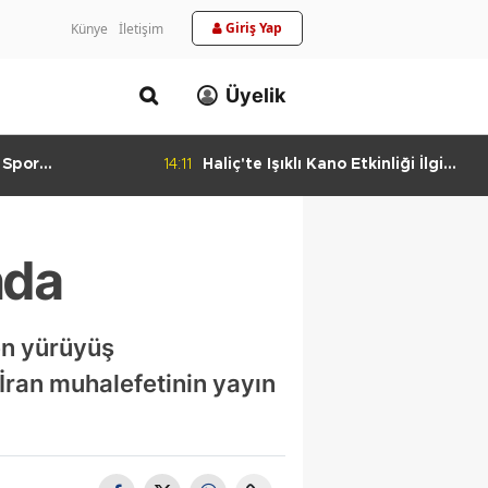
Giriş Yap
Künye
İletişim
Üyelik
 Spor
14:11
Haliç'te Işıklı Kano Etkinliği İlgi
urlandıran Başarı
Görüyor
nda
en yürüyüş
 İran muhalefetinin yayın