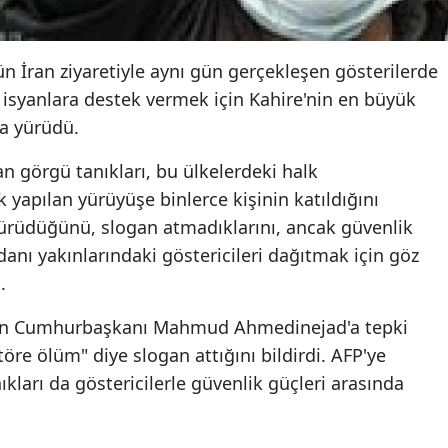
 İran ziyaretiyle aynı gün gerçekleşen gösterilerde
i isyanlara destek vermek için Kahire'nin en büyük
'na yürüdü.
 görgü tanıkları, bu ülkelerdeki halk
yapılan yürüyüşe binlerce kişinin katıldığını
 yürüdüğünü, slogan atmadıklarını, ancak güvenlik
nı yakınlarındaki göstericileri dağıtmak için göz
.
İran Cumhurbaşkanı Mahmud Ahmedinejad'a tepki
töre ölüm" diye slogan attığını bildirdi. AFP'ye
kları da göstericilerle güvenlik güçleri arasında