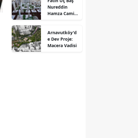
Fatih Üç Baş
Nureddin
Hamza Camii
Haziresi
Restore Edildi
Arnavutköy'd
e Dev Proje:
Macera Vadisi