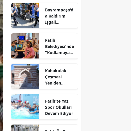
Bayrampaşa'd
a Kaldırım
İşgali
Denetimi
Fatih
Belediyesi'nde
"Kodlamaya
Yolculuk"
Atölyesi
Kabakulak
Çeşmesi
Yeniden
Suyuna
Kavuştu
Fatih'te Yaz
Spor Okulları
Devam Ediyor