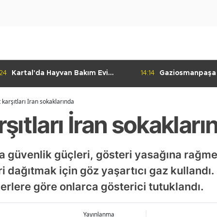
:24
Kartal'da Hayvan Bakım Evi
14:14
Gaziosmanpaşa
Çalışmaları Başladı
Kulübü'nden Gur
karşıtları İran sokaklarında
ıtları İran sokakları
da güvenlik güçleri, gösteri yasağına rağm
i dağıtmak için göz yaşartıcı gaz kullandı.
erlere göre onlarca gösterici tutuklandı.
Yayınlanma