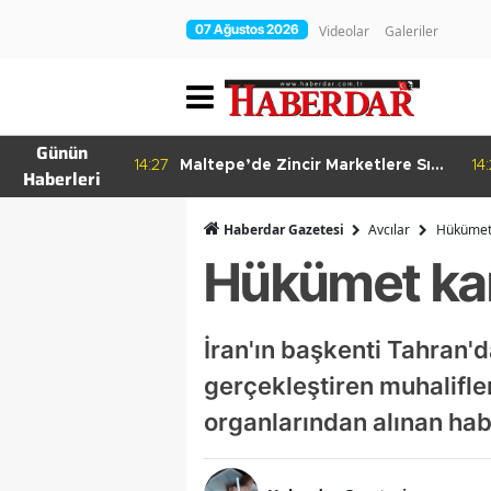
07 Ağustos 2026
Videolar
Galeriler
Günün
re Bitkisel
14:27
Maltepe’de Zincir Marketlere Sıkı
14
Haberleri
Denetim
Haberdar Gazetesi
Avcılar
Hükümet 
Hükümet karş
İran'ın başkenti Tahran'
gerçekleştiren muhalifler
organlarından alınan hab