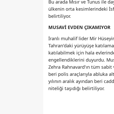
Bu arada Mısır ve Tunus ile d
ülkenin orta kesimlerindeki İs
belirtiliyor.
MUSAVİ EVDEN ÇIKAMIYOR
İranlı muhalif lider Mir Hüseyi
Tahran'daki yürüyüşe katılamad
katılabilmek için hala evlerind
engellendiklerini duyurdu. Mus
Zehra Rahnavard'ın tüm sabit v
beri polis araçlarıyla abluka al
yılının aralık ayından beri ca
niteliği taşıdığı belirtiliyor.