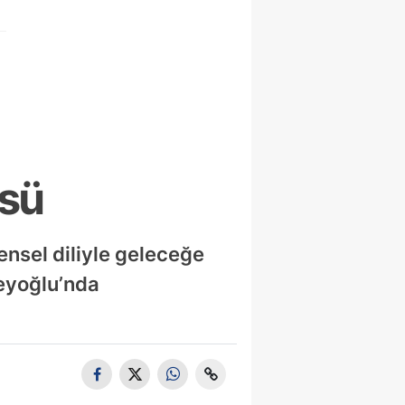
üsü
ensel diliyle geleceğe
Beyoğlu’nda