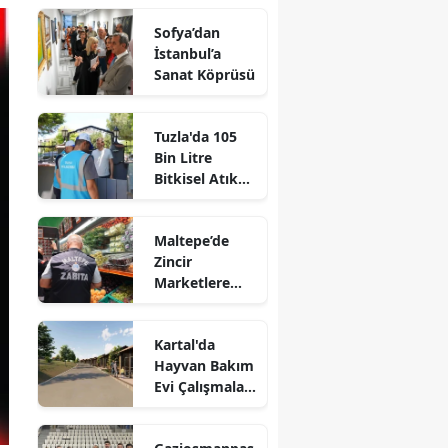
Sofya’dan
İstanbul’a
Sanat Köprüsü
Tuzla'da 105
Bin Litre
Bitkisel Atık
Yağ Toplandı
Maltepe’de
Zincir
Marketlere
Sıkı Denetim
Kartal'da
Hayvan Bakım
Evi Çalışmaları
Başladı