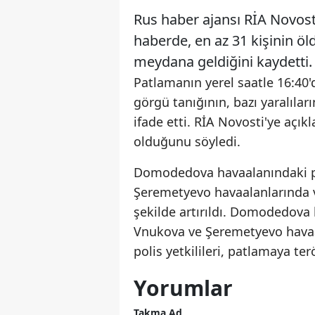
Rus haber ajansı RİA Novost
haberde, en az 31 kişinin öl
meydana geldiğini kaydetti.
Patlamanın yerel saatle 16:40'd
görgü tanığının, bazı yaralıları
ifade etti. RİA Novosti'ye açık
olduğunu söyledi.
Domodedova havaalanındaki p
Şeremetyevo havaalanlarında 
şekilde artırıldı. Domodedova 
Vnukova ve Şeremetyevo havaala
polis yetkilileri, patlamaya terö
Yorumlar
Takma Ad