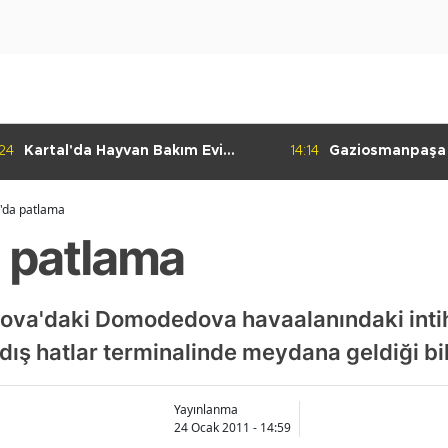
:24
Kartal'da Hayvan Bakım Evi
14:14
Gaziosmanpaşa
Çalışmaları Başladı
Kulübü'nden Gur
'da patlama
 patlama
ova'daki Domodedova havaalanındaki intiha
ış hatlar terminalinde meydana geldiği bild
Yayınlanma
24 Ocak 2011 - 14:59