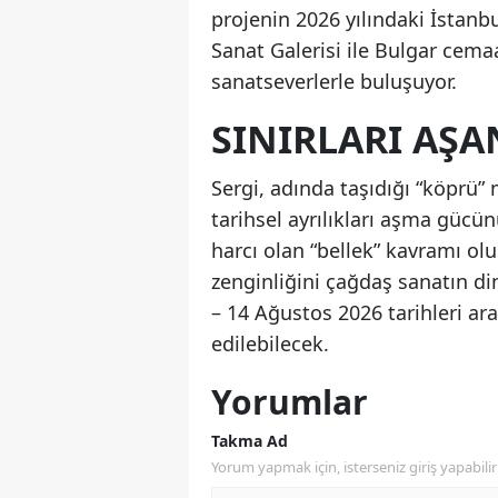
projenin 2026 yılındaki İstanbu
Sanat Galerisi ile Bulgar cemaat
sanatseverlerle buluşuyor.
SINIRLARI AŞA
Sergi, adında taşıdığı “köprü” m
tarihsel ayrılıkları aşma gücü
harcı olan “bellek” kavramı ol
zenginliğini çağdaş sanatın d
– 14 Ağustos 2026 tarihleri ara
edilebilecek.
Yorumlar
Takma Ad
Yorum yapmak için, isterseniz giriş yapabilir 