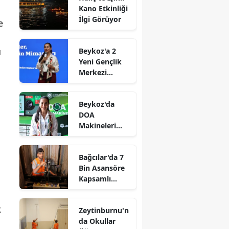
Kano Etkinliği
İlgi Görüyor
e
u
Beykoz'a 2
Yeni Gençlik
Merkezi
Müjdesi
Beykoz'da
DOA
Makineleri
Yaygınlaşıyor
Bağcılar'da 7
Bin Asansöre
Kapsamlı
Denetim
.
Zeytinburnu'n
da Okullar