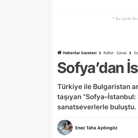
* Bu içerik ile
Haberdar Gazetesi
Kültür - Sanat
So
Sofya’dan İ
Türkiye ile Bulgaristan a
taşıyan “Sofya–İstanbul:
sanatseverlerle buluştu.
Enez Taha Aydıngöz