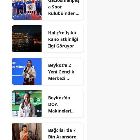
Gaziosmanpaş
a Spor
Kulübü'nden
e
Gururlandıran
Başarı
Haliç'te Işıklı
Kano Etkinliği
İlgi Görüyor
Beykoz'a 2
Yeni Gençlik
Merkezi
Müjdesi
Beykoz'da
DOA
Makineleri
Yaygınlaşıyor
Bağcılar'da 7
Bin Asansöre