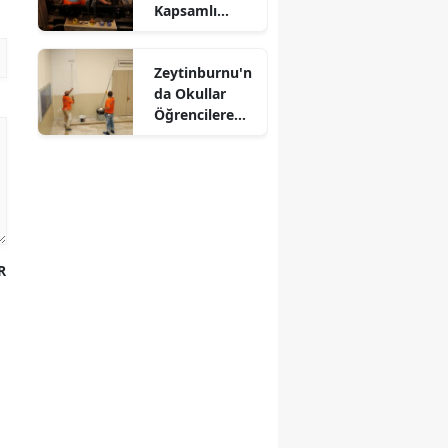
Kapsamlı
Denetim
Zeytinburnu'n
da Okullar
Öğrencilere
Hazırlanıyor
R