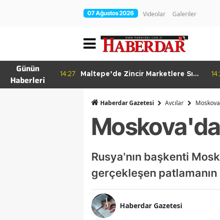
07 Ağustos 2026
Videolar
Galeriler
Günün
re Bitkisel
14:27
Maltepe’de Zincir Marketlere Sıkı
14
Haberleri
Denetim
Haberdar Gazetesi
Avcılar
Moskova
Moskova'da
Rusya'nın başkenti Mosk
gerçekleşen patlamanın d
Haberdar Gazetesi