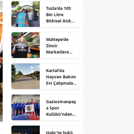
Tuzla'da 105
Bin Litre
Bitkisel Atık
Yağ Toplandı
Maltepe’de
Zincir
Marketlere
Sıkı Denetim
Kartal'da
Hayvan Bakım
Evi Çalışmaları
Başladı
Gaziosmanpaş
a Spor
Kulübü'nden
Gururlandıran
Başarı
Haliç'te Işıklı