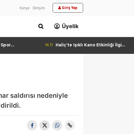
Giriş Yap
Künye
İletişim
Üyelik
 Spor
14:11
Haliç'te Işıklı Kano Etkinliği İlgi
urlandıran Başarı
Görüyor
r saldırısı nedeniyle
irildi.