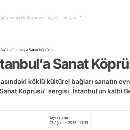
 ilgili yorum yok, ilk yorumu siz yazın, tartışalım *
fya’dan İstanbul’a Sanat Köprüsü
stanbul’a Sanat Köpr
rasındaki köklü kültürel bağları sanatın evr
 Sanat Köprüsü” sergisi, İstanbul’un kalbi 
Yayınlanma
07 Ağustos 2026 - 14:35