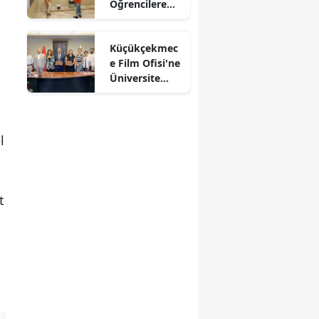
Öğrencilere
Hazırlanıyor
Küçükçekmec
e Film Ofisi'ne
Üniversite
Desteği
l
t