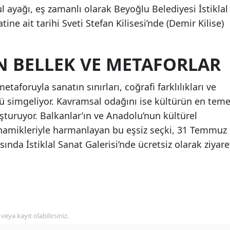
l ayağı, eş zamanlı olarak Beyoğlu Belediyesi İstiklal
ine ait tarihi Sveti Stefan Kilisesi’nde (Demir Kilise)
N BELLEK VE METAFORLAR
etaforuyla sanatın sınırları, coğrafi farklılıkları ve
nü simgeliyor. Kavramsal odağını ise kültürün en teme
uşturuyor. Balkanlar’ın ve Anadolu’nun kültürel
inamikleriyle harmanlayan bu eşsiz seçki, 31 Temmuz
sında İstiklal Sanat Galerisi’nde ücretsiz olarak ziyare
veya kayıt olabilirsiniz.