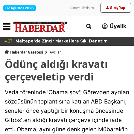
Giriş Yap
Künye
İletişim
07 Ağustos 2026
Üyelik
14:27
Maltepe’de Zincir Marketlere Sıkı Denetim
Haberdar Gazetesi
Avcılar
Ödünç aldığı kravatı
çerçeveletip verdi
Veda töreninde 'Obama şov'! Görevden ayrılan
sözcüsünün toplantısına katılan ABD Başkanı,
seneler önce yaptığı bir konuşma öncesinde
Gibbs'ten aldığı kravatı çerçeve içinde iade
etti. Obama, aynı güne denk gelen Mübarek'in