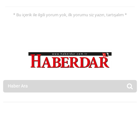
* Bu içerik ile ilgili yorum yok, ilk yorumu siz yazın, tartışalım *