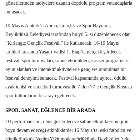
gösterilerinden atölyelere uzanan dopdolu program vatandaşlarla
buluşacak.
19 Mayıs Atatürk’ü Anma, Gençlik ve Spor Bayramı,
Beylikdüzü Belediyesi tarafından bu yıl 5. si düzenlenecek olan
“Kırlangıç Gençlik Festivali” ile kutlanacak. 16-19 Mayıs
tarihleri arasında Yaşam Vadisi 1. Etap’ta gerçekleştirilecek
festival; spor turnuvaları, sahne etkinlikleri, konser programları,
oyun alanları ve interaktif aktivitelerle gençlere unutulmaz bir
festival deneyimi sunacak. Festival kapsamında ayrıca, ödüllü
ayak tenisi ve streetball turnuvası ile 7’den 77’e Gençlik Koşusu
spor tutkunlarını bir araya getirecek.
SPOR, SANAT, EĞLENCE BIR ARADA
DJ performansları, dans gösterileri ve sahne etkinliklerinin gün
boyu devam edeceği etkinliklerde; 16 Mayıs’ta, eski futbolcu ve
teknik direktör Nedim Yiğit moderatörlüğünde Beylikdüzü’nde