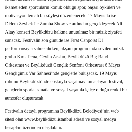
ikamet eden sporcuların konuk olduğu spor, başarı öyküleri ve
motivasyon temalı bir söyleşi düzenlenecek. 17 Mayıs’ta ise
Didem Zeybek ile Zumba Show ve ardından gerçekleşecek Ali
Altay konseri Beylikdüzü halkına unutulmaz bir müzik ziyafeti
sunacak. Festivalin son günüde ise Fırat Canpolat DJ
performansıyla sahne alırken, akşam programında sevilen müzik
grubu Kırık Pena, Ceylin Arslan, Beylikdüzü Big Band
Orkestrası ve Beylikdüzü Gençlik Senfoni Orkestrası 6 Mayıs
Gençliğimiz Var Sahnesi’nde gençlerle buluşacak. 19 Mayıs
ruhunu Beylikdüzü’nde coşkuyla yaşatmayı amaçlayan festival,
gençlerin sporla, sanatla ve sosyal yaşamla iç içe olduğu renkli bir
atmosfer oluşturacak.
Festivalin detaylı programına Beylikdüzü Belediyesi’nin web
sitesi olan www.beylikdüzü.istanbul adresi ve sosyal medya
hesapları üzerinden ulaşılabilir.