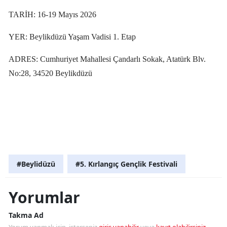
TARİH: 16-19 Mayıs 2026
YER: Beylikdüzü Yaşam Vadisi 1. Etap
ADRES: Cumhuriyet Mahallesi Çandarlı Sokak, Atatürk Blv.
No:28, 34520 Beylikdüzü
#Beylidüzü
#5. Kırlangıç Gençlik Festivali
Yorumlar
Takma Ad
Yorum yapmak için, isterseniz
giriş yapabilir
veya
kayıt olabilirsiniz
.