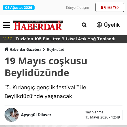
Giriş Yap
Künye
İletişim
08 Ağustos 2026
Üyelik
14:30
Tuzla'da 105 Bin Litre Bitkisel Atık Yağ Toplandı
Haberdar Gazetesi
Beylikdüzü
19 Mayıs coşkusu
Beylidüzünde
“5. Kırlangıç gençlik festivali” ile
Beylikdüzü’nde yaşanacak
Yayınlanma
Ayşegül Dilaver
15 Mayıs 2026 - 12:49