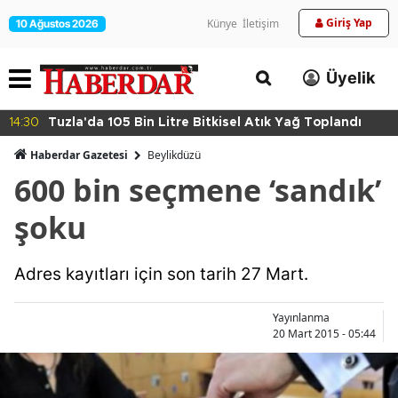
Giriş Yap
Künye
İletişim
10 Ağustos 2026
Üyelik
14:30
Tuzla'da 105 Bin Litre Bitkisel Atık Yağ Toplandı
Haberdar Gazetesi
Beylikdüzü
600 bin seçmene ‘sandık’
şoku
Adres kayıtları için son tarih 27 Mart.
Yayınlanma
20 Mart 2015 - 05:44