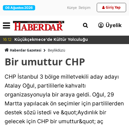
Giriş Yap
Künye
İletişim
06 Ağustos 2026
Üyelik
16:12
Küçükçekmece'de Kültür Yolculuğu
Haberdar Gazetesi
Beylikdüzü
Bir umuttur CHP
CHP İstanbul 3 bölge milletvekili aday adayı
Atalay Oğul, partililerle kahvaltı
organizasyonuyla bir araya geldi. Oğul, 29
Martta yapılacak ön seçimler için partililerden
destek sözü istedi ve &quot;Aydınlık bir
gelecek için CHP bir umuttur&quot; aç