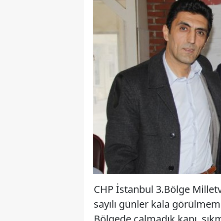
CHP İstanbul 3.Bölge Millet
sayılı günler kala görülmemi
Bölgede çalmadık kapı, sık