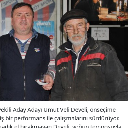
vekili Aday Adayı Umut Veli Develi, önseçime
ş bir performans ile çalışmalarını sürdürüyor.
madık el bırakmayan Develi, yoğun temposuyla