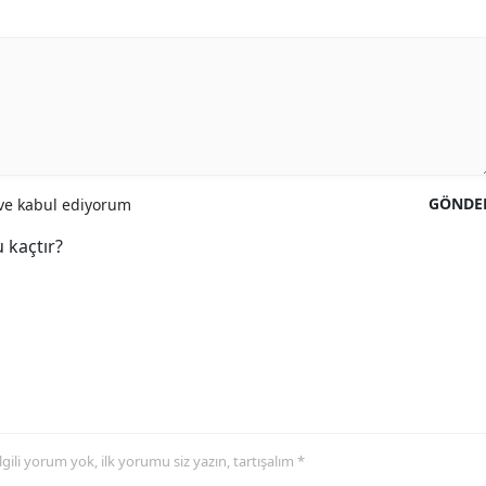
GÖNDE
e kabul ediyorum
 kaçtır?
 ilgili yorum yok, ilk yorumu siz yazın, tartışalım *