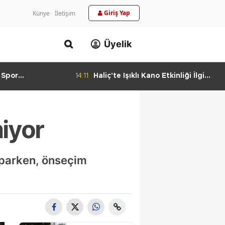
Giriş Yap
Künye
İletişim
Üyelik
 Spor
14:11
Haliç'te Işıklı Kano Etkinliği İlgi
urlandıran Başarı
Görüyor
miyor
aparken, önseçim