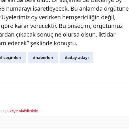
e 58 numarayı işaretleyecek. Bu anlamda örgütüne
 “Üyelerimiz oy verirken hemşericiliğin değil,
e göre karar verecektir. Bu önseçim, örgütümüz
klardan çıkacak sonuç ne olursa olsun, iktidar
am edecek” şeklinde konuştu.
l seçimleri
#haberleri
#aday adayı
veya
kayıt olabilirsiniz
.