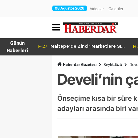
08 Ağustos 2026
Videolar
Galeriler
Günün
re Bitkisel
14:27
Maltepe’de Zincir Marketlere Sıkı
14
Haberleri
Denetim
Haberdar Gazetesi
Beylikdüzü
Deve
Develi’nin ç
Önseçime kısa bir süre k
adayları arasında biri va