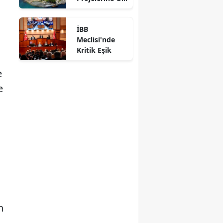
Verdi
İBB
Meclisi'nde
Kritik Eşik
e
e
n