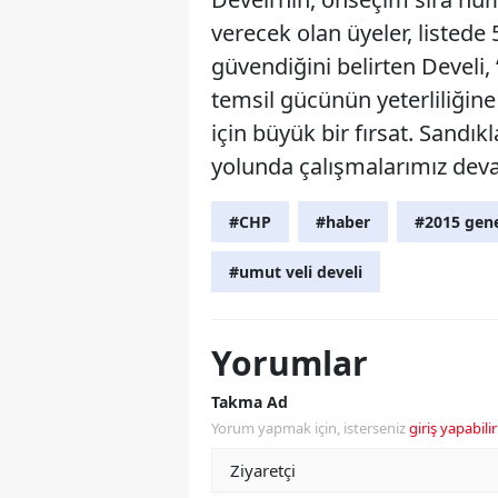
verecek olan üyeler, listed
güvendiğini belirten Develi,
temsil gücünün yeterliliğin
için büyük bir fırsat. Sandı
yolunda çalışmalarımız dev
#CHP
#haber
#2015 gene
#umut veli develi
Yorumlar
Takma Ad
Yorum yapmak için, isterseniz
giriş yapabilir