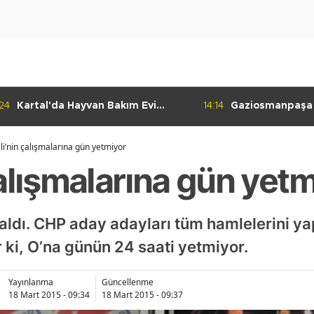
:24
Kartal'da Hayvan Bakım Evi
14:14
Gaziosmanpaşa
Çalışmaları Başladı
Kulübü'nden Gur
li’nin çalışmalarına gün yetmiyor
alışmalarına gün yet
aldı. CHP aday adayları tüm hamlelerini y
r ki, O’na günün 24 saati yetmiyor.
Yayınlanma
Güncellenme
18 Mart 2015 - 09:34
18 Mart 2015 - 09:37