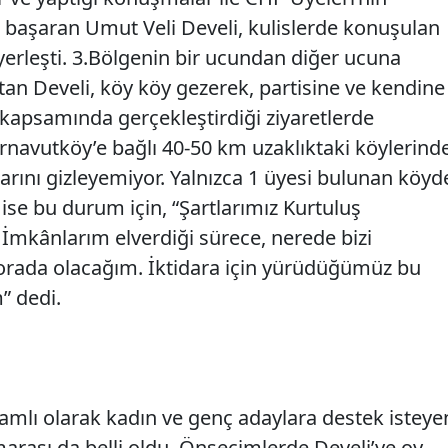
i başaran Umut Veli Develi, kulislerde konuşulan
a yerleşti. 3.Bölgenin bir ucundan diğer ucuna
tan Develi, köy köy gezerek, partisine ve kendine
ı kapsamında gerçekleştirdiği ziyaretlerde
e Arnavutköy’e bağlı 40-50 km uzaklıktaki köylerind
arını gizleyemiyor. Yalnızca 1 üyesi bulunan köyd
ise bu durum için, “Şartlarımız Kurtuluş
 İmkânlarım elverdiği sürece, nerede bizi
n orada olacağım. İktidara için yürüdüğümüz bu
” dedi.
mlı olarak kadın ve genç adaylara destek isteye
arası da belli oldu. Önseçimlerde Develi’ye oy