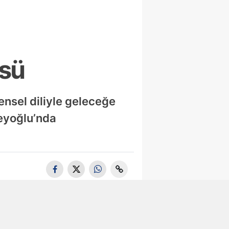
üsü
ensel diliyle geleceğe
Beyoğlu’nda
Tuzla'da 105
Bin Litre
Bitkisel Atık