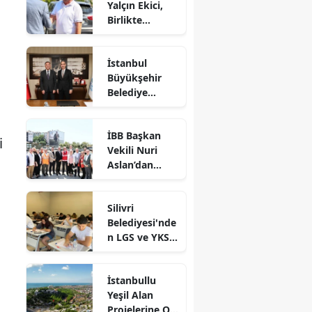
Yalçın Ekici,
Birlikte
Dayanışma
Marketi'nde
İstanbul
İncelemelerde
Büyükşehir
Bulundu
Belediye
Başkan Vekili
Nuri Aslan’dan
İBB Başkan
Silivri
i
Vekili Nuri
Belediyesine
Aslan’dan
Ziyaret
Silivri’de
Devam Eden
Silivri
Çalışmalara
Belediyesi'nde
Yakın Takip
n LGS ve YKS
Adaylarına
Ücretsiz
İstanbullu
Eğitim Desteği
Yeşil Alan
Projelerine Oy