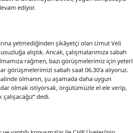
devam ediyor.
rına yetmediğinden şikâyetçi olan Umut Veli
ykusuzluğa alıştık. Ancak, çalışmalarımıza sabah
olmamıza rağmen, bazı görüşmelerimiz için yeterl
ar görüşmelerimizi sabah saat 06.30’a alıyoruz.
 halinde olmanın, şu aşamada daha uygun
dar olmak istiyorsak, örgütümüzle el ele verip,
 çalışacağız” dedi.
er ve yaptığı konuşmalar ile CHP Üyeleri’nin