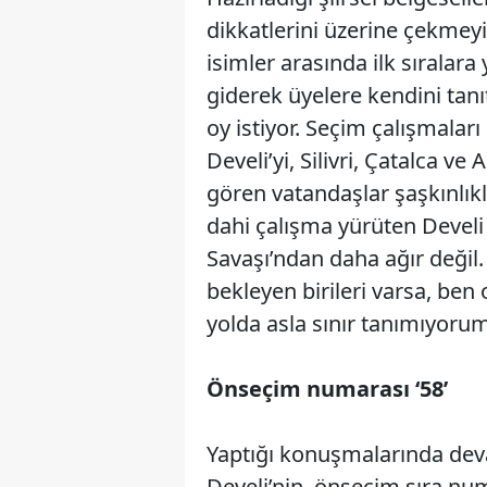
dikkatlerini üzerine çekmey
isimler arasında ilk sıralar
giderek üyelere kendini tanı
oy istiyor. Seçim çalışmalar
Develi’yi, Silivri, Çatalca v
gören vatandaşlar şaşkınlıkl
dahi çalışma yürüten Develi 
Savaşı’ndan daha ağır değil.
bekleyen birileri varsa, be
yolda asla sınır tanımıyorum
Önseçim numarası ‘58’
Yaptığı konuşmalarında deva
Develi’nin, önseçim sıra num