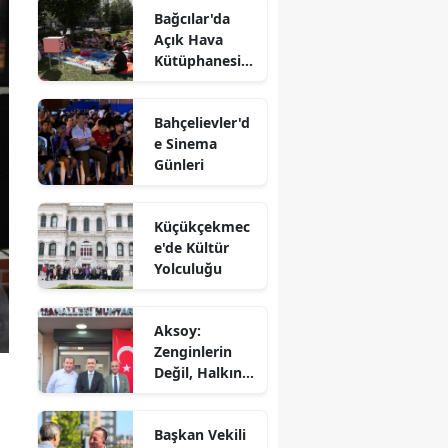
Bağcılar'da
Açık Hava
Kütüphanesi'n
e Yoğun İlgi
Bahçelievler'd
e Sinema
Günleri
Küçükçekmec
e'de Kültür
Yolculuğu
Aksoy:
Zenginlerin
Değil, Halkın
Dediği Olacak!
Başkan Vekili