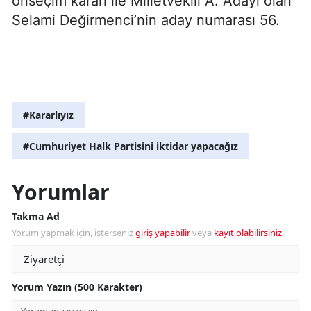
önseçim kararı ile Milletvekili A. Adayı olan
Selami Değirmenci’nin aday numarası 56.
#Kararlıyız
#Cumhuriyet Halk Partisini iktidar yapacağız
Yorumlar
Takma Ad
Yorum yapmak için, isterseniz
giriş yapabilir
veya
kayıt olabilirsiniz
.
Yorum Yazın (500 Karakter)