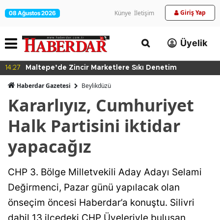
Giriş Yap
Künye
İletişim
08 Ağustos 2026
Üyelik
14:27
Maltepe’de Zincir Marketlere Sıkı Denetim
Haberdar Gazetesi
Beylikdüzü
Kararlıyız, Cumhuriyet
Halk Partisini iktidar
yapacağız
CHP 3. Bölge Milletvekili Aday Adayı Selami
Değirmenci, Pazar günü yapılacak olan
önseçim öncesi Haberdar’a konuştu. Silivri
dahil 13 ilçedeki CHP Üyeleriyle buluşan