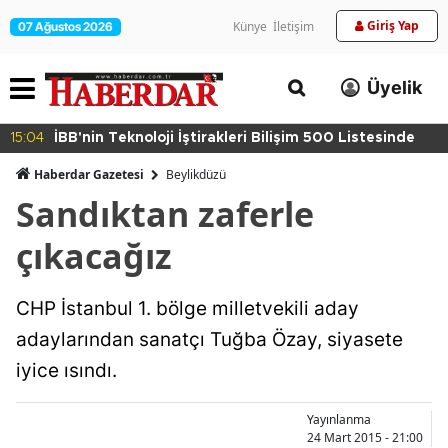
Giriş Yap
Künye
İletişim
07 Ağustos 2026
Üyelik
15:04
İBB'nin Teknoloji İştirakleri Bilişim 500 Listesinde
Haberdar Gazetesi
Beylikdüzü
Sandıktan zaferle
çıkacağız
CHP İstanbul 1. bölge milletvekili aday
adaylarından sanatçı Tuğba Özay, siyasete
iyice ısındı.
Yayınlanma
24 Mart 2015 - 21:00