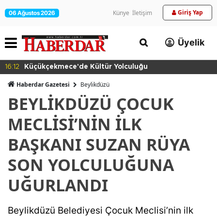
Giriş Yap
Künye
İletişim
06 Ağustos 2026
Üyelik
16:12
Küçükçekmece'de Kültür Yolculuğu
Haberdar Gazetesi
Beylikdüzü
BEYLİKDÜZÜ ÇOCUK
MECLİSİ’NİN İLK
BAŞKANI SUZAN RÜYA
SON YOLCULUĞUNA
UĞURLANDI
Beylikdüzü Belediyesi Çocuk Meclisi’nin ilk