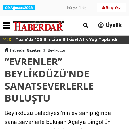
Giriş Yap
Künye
İletişim
09 Ağustos 2026
Üyelik
14:30
Tuzla'da 105 Bin Litre Bitkisel Atık Yağ Toplandı
Haberdar Gazetesi
Beylikdüzü
“EVRENLER”
BEYLİKDÜZÜ’NDE
SANATSEVERLERLE
BULUŞTU
Beylikdüzü Belediyesi’nin ev sahipliğinde
sanatseverlerle buluşan Açelya Bingöl’ün