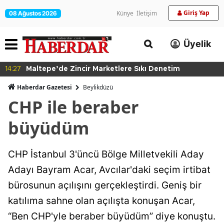
Giriş Yap
Künye
İletişim
08 Ağustos 2026
Üyelik
14:27
Maltepe’de Zincir Marketlere Sıkı Denetim
Haberdar Gazetesi
Beylikdüzü
CHP ile beraber
büyüdüm
CHP İstanbul 3'üncü Bölge Milletvekili Aday
Adayı Bayram Acar, Avcılar'daki seçim irtibat
bürosunun açılışını gerçekleştirdi. Geniş bir
katılıma sahne olan açılışta konuşan Acar,
“Ben CHP'yle beraber büyüdüm” diye konuştu.