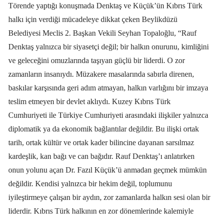
Törende yaptığı konuşmada Denktaş ve Küçük’ün Kıbrıs Türk
halkı için verdiği mücadeleye dikkat çeken Beylikdüzü
Belediyesi Meclis 2. Başkan Vekili Seyhan Topaloğlu, “Rauf
Denktaş yalnızca bir siyasetçi değil; bir halkın onurunu, kimliğini
ve geleceğini omuzlarında taşıyan güçlü bir liderdi. O zor
zamanların insanıydı. Müzakere masalarında sabırla direnen,
baskılar karşısında geri adım atmayan, halkın varlığını bir imzaya
teslim etmeyen bir devlet aklıydı. Kuzey Kıbrıs Türk
Cumhuriyeti ile Türkiye Cumhuriyeti arasındaki ilişkiler yalnızca
diplomatik ya da ekonomik bağlantılar değildir. Bu ilişki ortak
tarih, ortak kültür ve ortak kader bilincine dayanan sarsılmaz
kardeşlik, kan bağı ve can bağıdır. Rauf Denktaş’ı anlatırken
onun yolunu açan Dr. Fazıl Küçük’ü anmadan geçmek mümkün
değildir. Kendisi yalnızca bir hekim değil, toplumunu
iyileştirmeye çalışan bir aydın, zor zamanlarda halkın sesi olan bir
liderdir. Kıbrıs Türk halkının en zor dönemlerinde kalemiyle