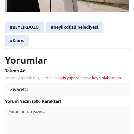
#BEYLİKDÜZÜ
#beylikdüzü belediyesi
#Kıbrıs
Yorumlar
Takma Ad
Yorum yapmak için, isterseniz
giriş yapabilir
veya
kayıt olabilirsiniz
.
Yorum Yazın (500 Karakter)