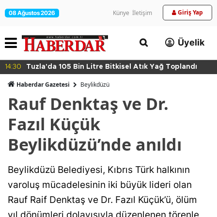
Giriş Yap
Künye
İletişim
08 Ağustos 2026
Üyelik
14:30
Tuzla'da 105 Bin Litre Bitkisel Atık Yağ Toplandı
Haberdar Gazetesi
Beylikdüzü
Rauf Denktaş ve Dr.
Fazıl Küçük
Beylikdüzü’nde anıldı
Beylikdüzü Belediyesi, Kıbrıs Türk halkının
varoluş mücadelesinin iki büyük lideri olan
Rauf Raif Denktaş ve Dr. Fazıl Küçük’ü, ölüm
yıl dönümleri dolayısıyla düzenlenen törenle