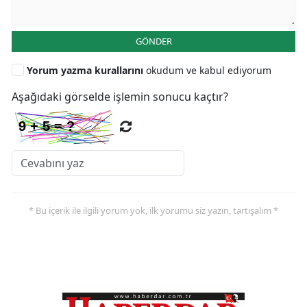
GÖNDER
Yorum yazma kurallarını
okudum ve kabul ediyorum
Aşağıdaki görselde işlemin sonucu kaçtır?
* Bu içerik ile ilgili yorum yok, ilk yorumu siz yazın, tartışalım *