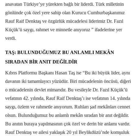
anavatan Türkiye’ye yürekten bağlı bir liderdi. Türk milletinin
gönlünde çok özel yere sahip olan Kurucu Cumhurbaşkanımız
Rauf Raif Denktaş ve özgürlük mücadelesi liderimiz Dr. Fazıl
Küçük’ü saygı, rahmet ve minnetle anıyoruz ” ifadelerine yer
verdi.
TAŞ: BULUNDUĞUMUZ BU ANLAMLI MEKÂN
SIRADAN BIR ANIT DEĞILDIR
Kıbrıs Platformu Başkanı Hasan Taş ise “Bu iki büyük lider, aynı
davanın iki tamamlayıcı yüzüdür. Biri mücadelenin öncüsü, diğeri
o mücadelenin devlet mimarıdır. Bu vesileyle Dr. Fazıl Küçük’ü
vefatının 42. yılında, Rauf Raif Denktaş’ı ise vefatının 14. yılında
saygı, özlem ve rahmetle anıyorum. Ruhları şad mekânları cennet
olsun. Bulunduğumuz bu anlamlı mekân sıradan bir anıt değildir.
Bu anıtın buraya yapılmasının çok özel ve derin bir anlamı vardır.
Rauf Denktaş ve ailesi yaklaşık 20 yıl Beylikdüzü’nde komşuluk