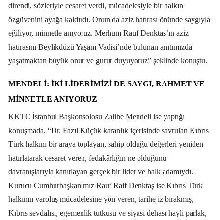
direndi, sözleriyle cesaret verdi, mücadelesiyle bir halkın
özgüvenini ayağa kaldırdı. Onun da aziz hatırası önünde saygıyla
eğiliyor, minnetle anıyoruz. Merhum Rauf Denktaş’ın aziz
hatırasını Beylikdüzü Yaşam Vadisi’nde bulunan anıtımızda
yaşatmaktan büyük onur ve gurur duyuyoruz” şeklinde konuştu.
MENDELI: İKI LIDERIMIZI DE SAYGI, RAHMET VE
MINNETLE ANIYORUZ
KKTC İstanbul Başkonsolosu Zalihe Mendeli ise yaptığı
konuşmada, “Dr. Fazıl Küçük karanlık içerisinde savrulan Kıbrıs
Türk halkını bir araya toplayan, sahip olduğu değerleri yeniden
hatırlatarak cesaret veren, fedakârlığın ne olduğunu
davranışlarıyla kanıtlayan gerçek bir lider ve halk adamıydı.
Kurucu Cumhurbaşkanımız Rauf Raif Denktaş ise Kıbrıs Türk
halkının varoluş mücadelesine yön veren, tarihe iz bırakmış,
Kıbrıs sevdalısı, egemenlik tutkusu ve siyasi dehası hayli parlak,