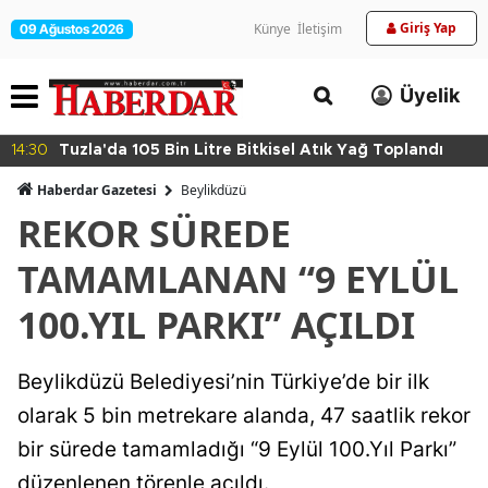
Giriş Yap
Künye
İletişim
09 Ağustos 2026
Üyelik
14:30
Tuzla'da 105 Bin Litre Bitkisel Atık Yağ Toplandı
Haberdar Gazetesi
Beylikdüzü
REKOR SÜREDE
TAMAMLANAN “9 EYLÜL
100.YIL PARKI” AÇILDI
Beylikdüzü Belediyesi’nin Türkiye’de bir ilk
olarak 5 bin metrekare alanda, 47 saatlik rekor
bir sürede tamamladığı “9 Eylül 100.Yıl Parkı”
düzenlenen törenle açıldı.