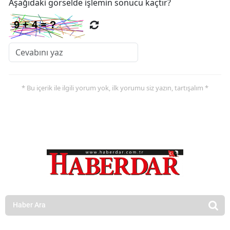
Aşağıdaki görselde işlemin sonucu kaçtır?
* Bu içerik ile ilgili yorum yok, ilk yorumu siz yazın, tartışalım *