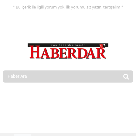
* Bu içerik ile ilgili yorum yok, ilk yorumu siz yazın, tartışalım *