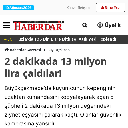
Giriş Yap
Künye
İletişim
10 Ağustos 2026
Üyelik
14:30
Tuzla'da 105 Bin Litre Bitkisel Atık Yağ Toplandı
Haberdar Gazetesi
Büyükçekmece
2 dakikada 13 milyon
lira çaldılar!
Büyükçekmece'de kuyumcunun kepenginin
uzaktan kumandasını kopyalayarak açan 5
şüpheli 2 dakikada 13 milyon değerindeki
ziynet eşyasını çalarak kaçtı. O anlar güvenlik
kamerasına yansıdı