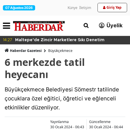
Giriş Yap
Künye
İletişim
07 Ağustos 2026
Üyelik
14:27
Maltepe’de Zincir Marketlere Sıkı Denetim
Haberdar Gazetesi
Büyükçekmece
6 merkezde tatil
heyecanı
Büyükçekmece Belediyesi Sömestr tatilinde
çocuklara özel eğitici, öğretici ve eğlenceli
etkinlikler düzenliyor.
Yayınlanma
Güncellenme
30 Ocak 2024 - 06:43
30 Ocak 2024 - 06:44