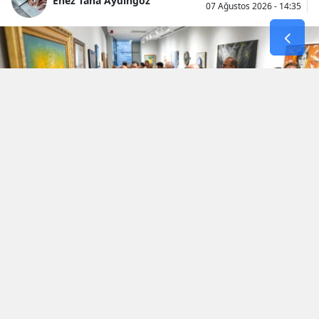
Enez Taha Aydıngöz
07 Ağustos 2026 - 14:35
İki komşu ülke, Türkiye ve Bulgaristan’ın
ortak tarihsel ve kültürel mirasını sanatla bir
araya getiren “Sofya–İstanbul: Sanat
Köprüsü | Bulgaristan’la Bağlantılı Türk