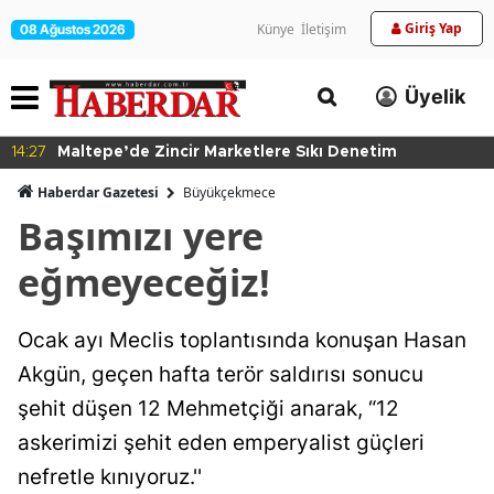
Giriş Yap
Künye
İletişim
08 Ağustos 2026
Üyelik
14:27
Maltepe’de Zincir Marketlere Sıkı Denetim
Haberdar Gazetesi
Büyükçekmece
Başımızı yere
eğmeyeceğiz!
Ocak ayı Meclis toplantısında konuşan Hasan
Akgün, geçen hafta terör saldırısı sonucu
şehit düşen 12 Mehmetçiği anarak, “12
askerimizi şehit eden emperyalist güçleri
nefretle kınıyoruz.''