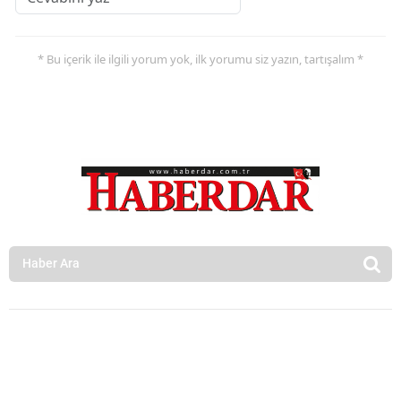
* Bu içerik ile ilgili yorum yok, ilk yorumu siz yazın, tartışalım *