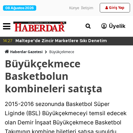
Giriş Yap
Künye
İletişim
08 Ağustos 2026
Üyelik
14:27
Maltepe’de Zincir Marketlere Sıkı Denetim
Haberdar Gazetesi
Büyükçekmece
Büyükçekmece
Basketbolun
kombineleri satışta
2015-2016 sezonunda Basketbol Süper
Liginde (BSL) Büyükçekmeceyi temsil edecek
olan Demir İnşaat Büyükçekmece Basketbol
Takımının kombine biletleri satışa sunuldu.