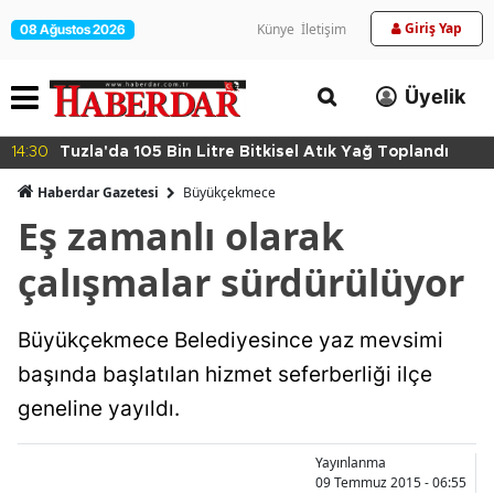
Giriş Yap
Künye
İletişim
08 Ağustos 2026
Üyelik
14:30
Tuzla'da 105 Bin Litre Bitkisel Atık Yağ Toplandı
Haberdar Gazetesi
Büyükçekmece
Eş zamanlı olarak
çalışmalar sürdürülüyor
Büyükçekmece Belediyesince yaz mevsimi
başında başlatılan hizmet seferberliği ilçe
geneline yayıldı.
Yayınlanma
09 Temmuz 2015 - 06:55