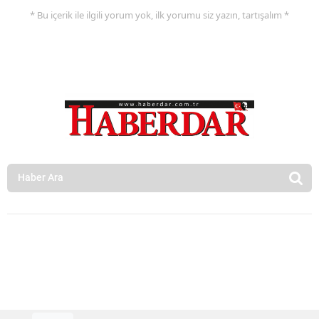
* Bu içerik ile ilgili yorum yok, ilk yorumu siz yazın, tartışalım *