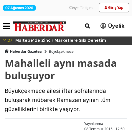
Giriş Yap
Künye
İletişim
07 Ağustos 2026
Üyelik
14:27
Maltepe’de Zincir Marketlere Sıkı Denetim
Haberdar Gazetesi
Büyükçekmece
Mahalleli aynı masada
buluşuyor
Büyükçekmece ailesi iftar sofralarında
buluşarak mübarek Ramazan ayının tüm
güzelliklerini birlikte yaşıyor.
Yayınlanma
08 Temmuz 2015 - 12:50