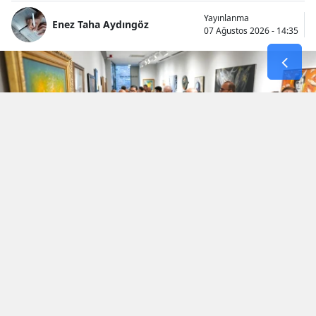
Yayınlanma
Enez Taha Aydıngöz
07 Ağustos 2026 - 14:35
İki komşu ülke, Türkiye ve Bulgaristan’ın
ortak tarihsel ve kültürel mirasını sanatla bir
araya getiren “Sofya–İstanbul: Sanat