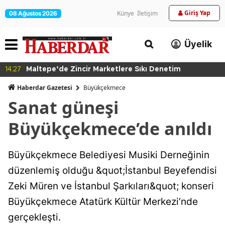
Giriş Yap
Künye
İletişim
08 Ağustos 2026
Üyelik
14:27
Maltepe’de Zincir Marketlere Sıkı Denetim
Haberdar Gazetesi
Büyükçekmece
Sanat güneşi
Büyükçekmece’de anıldı
Büyükçekmece Belediyesi Musiki Derneğinin
düzenlemiş olduğu &quot;İstanbul Beyefendisi
Zeki Müren ve İstanbul Şarkıları&quot; konseri
Büyükçekmece Atatürk Kültür Merkezi’nde
gerçekleşti.