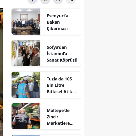
Esenyurt’a
Bakan
Çıkarması
Sofya’dan
İstanbul’a
Sanat Köprüsü
Tuzla'da 105
Bin Litre
Bitkisel Atık
Yağ Toplandı
Maltepe’de
Zincir
Marketlere
Sıkı Denetim