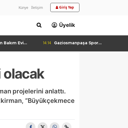
Giriş Yap
Künye
İletişim
Üyelik
n Bakım Evi
14:14
Gaziosmanpaşa Spor
ladı
Kulübü'nden Gururlandıran Başarı
 olacak
n projelerini anlattı.
Akkirman, “Büyükçekmece