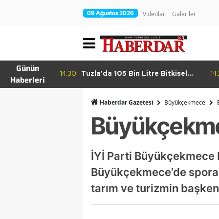
09 Ağustos 2026
Videolar
Galeriler
Günün
’a Sanat
14:30
Tuzla'da 105 Bin Litre Bitkisel
14
Haberleri
Atık Yağ Toplandı
Haberdar Gazetesi
Büyükçekmece
Büyükçekmec
İYİ Parti Büyükçekmece 
Büyükçekmece’de spora 
tarım ve turizmin başken