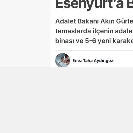
Esenyurt’a 
Adalet Bakanı Akın Gürlek
temaslarda ilçenin adalet
binası ve 5-6 yeni karakol
Enez Taha Aydıngöz