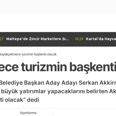
:27
Maltepe’de Zincir Marketlere Sıkı
14:24
Kartal'da Hayva
Denetim
Çalışmaları Baş
Büyükçekmece turizmin başkenti olacak
e turizmin başkenti
Belediye Başkan Aday Adayı Serkan Akkirma
büyük yatırımlar yapacaklarını belirten 
ti olacak” dedi
Yayınlanma