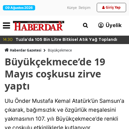
Giriş Yap
Künye
İletişim
09 Ağustos 2026
Üyelik
14:30
Tuzla'da 105 Bin Litre Bitkisel Atık Yağ Toplandı
Haberdar Gazetesi
Büyükçekmece
Büyükçekmece’de 19
Mayıs coşkusu zirve
yaptı
Ulu Önder Mustafa Kemal Atatürk’ün Samsun'a
çıkarak, bağımsızlık ve özgürlük meşalesini
yakmasının 107. yılı Büyükçekmece’de renkli
ve coşkulu etkinliklerle kutlanıyor.