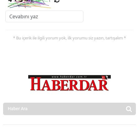
* Bu içerik ile ilgili yorum yok, ilk yorumu siz yazın, tartışalım *