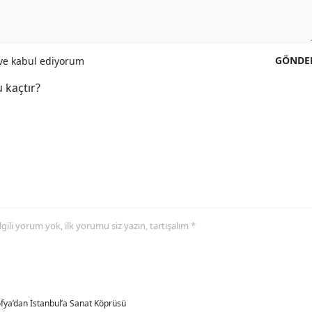
GÖNDE
e kabul ediyorum
 kaçtır?
 ilgili yorum yok, ilk yorumu siz yazın, tartışalım *
fya’dan İstanbul’a Sanat Köprüsü