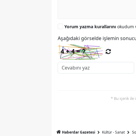
Yorum yazma kurallarını
okudum v
Aşağıdaki görselde işlemin sonucu
* Bu içerik ile
Haberdar Gazetesi
Kültür - Sanat
So