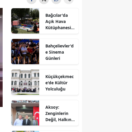
Bağcılar'da
Açık Hava
Kütüphanesi'n
e Yoğun İlgi
Bahçelievler'd
e Sinema
Günleri
Küçükçekmec
e'de Kültür
Yolculuğu
Aksoy:
Zenginlerin
Değil, Halkın
Dediği Olacak!