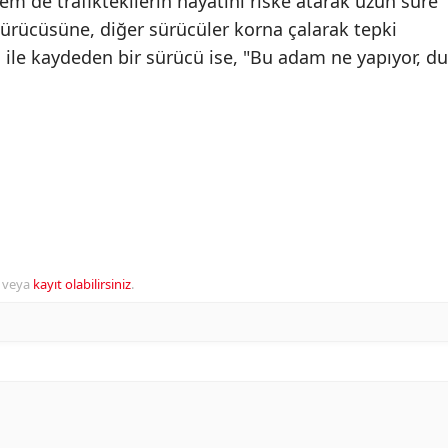
m de trafiktekilerin hayatını riske atarak uzun süre
sürücüsüne, diğer sürücüler korna çalarak tepki
u ile kaydeden bir sürücü ise, "Bu adam ne yapıyor, du
veya
kayıt olabilirsiniz
.