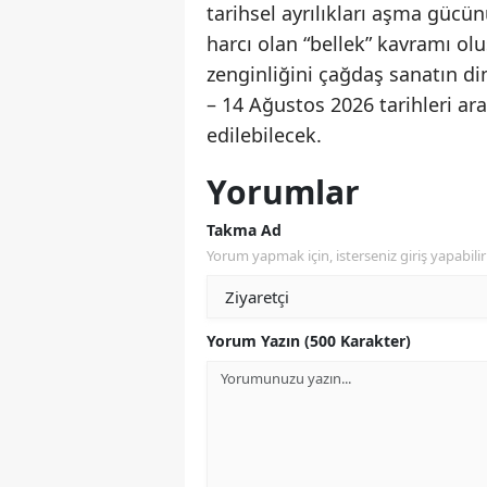
tarihsel ayrılıkları aşma gücü
harcı olan “bellek” kavramı ol
zenginliğini çağdaş sanatın d
– 14 Ağustos 2026 tarihleri ara
edilebilecek.
Yorumlar
Takma Ad
Yorum yapmak için, isterseniz giriş yapabilir 
Yorum Yazın (500 Karakter)