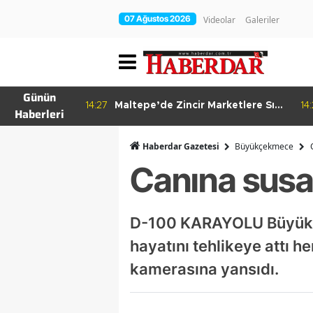
07 Ağustos 2026
Videolar
Galeriler
Günün
re Bitkisel
14:27
Maltepe’de Zincir Marketlere Sıkı
14
Haberleri
Denetim
Haberdar Gazetesi
Büyükçekmece
Canına sus
D-100 KARAYOLU Büyükçe
hayatını tehlikeye attı he
kamerasına yansıdı.