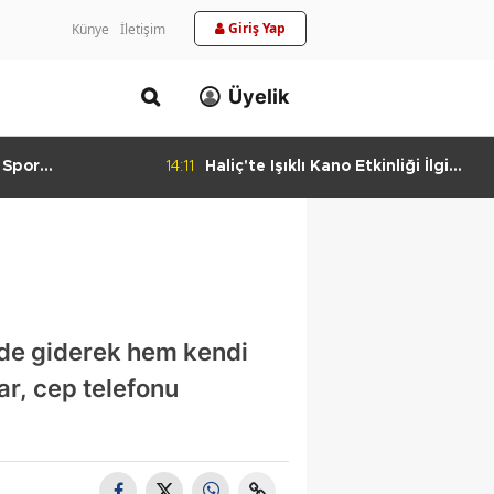
Giriş Yap
Künye
İletişim
Üyelik
 Spor
14:11
Haliç'te Işıklı Kano Etkinliği İlgi
urlandıran Başarı
Görüyor
de giderek hem kendi
lar, cep telefonu