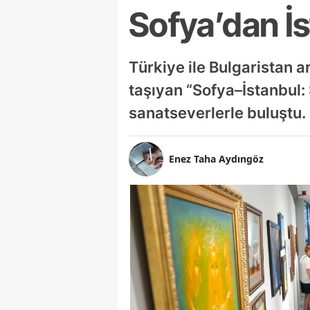
Sofya’dan İ
Türkiye ile Bulgaristan a
taşıyan “Sofya–İstanbul:
sanatseverlerle buluştu.
Enez Taha Aydıngöz