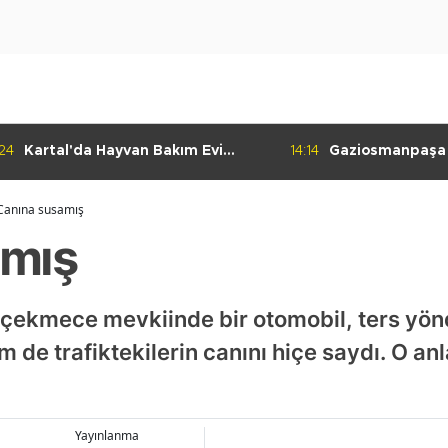
:24
Kartal'da Hayvan Bakım Evi
14:14
Gaziosmanpaşa
Çalışmaları Başladı
Kulübü'nden Gur
Canına susamış
amış
kmece mevkiinde bir otomobil, ters yön
m de trafiktekilerin canını hiçe saydı. O an
Yayınlanma