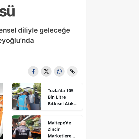
üsü
ensel diliyle geleceğe
Beyoğlu’nda
Tuzla'da 105
Bin Litre
Bitkisel Atık
Yağ Toplandı
Maltepe’de
Zincir
Marketlere