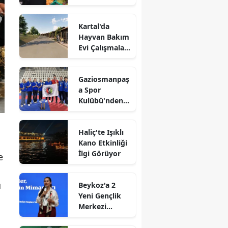
Sıkı Denetim
Kartal'da
Hayvan Bakım
Evi Çalışmaları
Başladı
Gaziosmanpaş
a Spor
Kulübü'nden
Gururlandıran
Başarı
Haliç'te Işıklı
Kano Etkinliği
İlgi Görüyor
e
u
Beykoz'a 2
Yeni Gençlik
Merkezi
Müjdesi