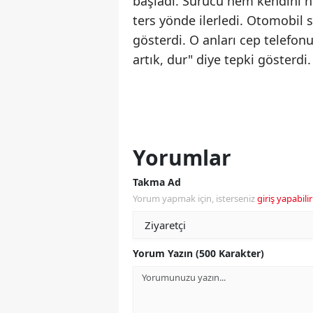
başladı. Sürücü hem kendini he
ters yönde ilerledi. Otomobil 
gösterdi. O anları cep telefon
artık, dur" diye tepki gösterdi.
Yorumlar
Takma Ad
Yorum yapmak için, isterseniz
giriş yapabilir
Yorum Yazın (500 Karakter)