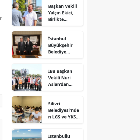
Başkan Vekili
Yalçın Ekici,
r
Birlikte
Dayanışma
Marketi'nde
İstanbul
İncelemelerde
Büyükşehir
Bulundu
Belediye
Başkan Vekili
Nuri Aslan’dan
İBB Başkan
Silivri
Vekili Nuri
Belediyesine
Aslan’dan
Ziyaret
Silivri’de
Devam Eden
Silivri
Çalışmalara
Belediyesi'nde
Yakın Takip
n LGS ve YKS
Adaylarına
Ücretsiz
İstanbullu
Eğitim Desteği