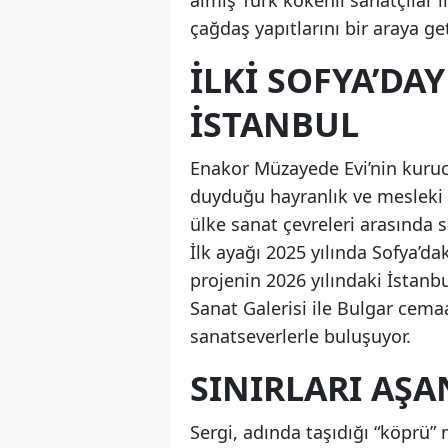
almış Türk kökenli sanatçılar i
çağdaş yapıtlarını bir araya get
İLKİ SOFYA’DAY
İSTANBUL
Enakor Müzayede Evi’nin kuruc
duyduğu hayranlık ve mesleki 
ülke sanat çevreleri arasında s
İlk ayağı 2025 yılında Sofya’dak
projenin 2026 yılındaki İstanbu
Sanat Galerisi ile Bulgar cemaat
sanatseverlerle buluşuyor.
SINIRLARI AŞA
Sergi, adında taşıdığı “köprü” m