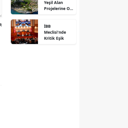
Yeşil Alan
Projelerine Oy
Verdi
R
İBB
Meclisi'nde
Kritik Eşik