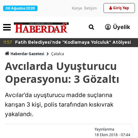
Giriş Yap
Künye
İletişim
06 Ağustos 2026
Üyelik
11:57
Fatih Belediyesi'nde "Kodlamaya Yolculuk" Atölyesi
Haberdar Gazetesi
Çatalca
Avcılarda Uyuşturucu
Operasyonu: 3 Gözaltı
Avcılar’da uyuşturucu madde suçlarına
karışan 3 kişi, polis tarafından kıskıvrak
yakalandı.
Yayınlanma
18 Ekim 2018 - 07:44