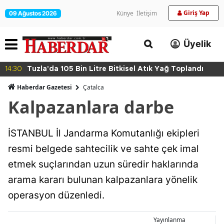
Giriş Yap
Künye
İletişim
09 Ağustos 2026
Üyelik
14:30
Tuzla'da 105 Bin Litre Bitkisel Atık Yağ Toplandı
Haberdar Gazetesi
Çatalca
Kalpazanlara darbe
İSTANBUL İl Jandarma Komutanlığı ekipleri
resmi belgede sahtecilik ve sahte çek imal
etmek suçlarından uzun süredir haklarında
arama kararı bulunan kalpazanlara yönelik
operasyon düzenledi.
Yayınlanma