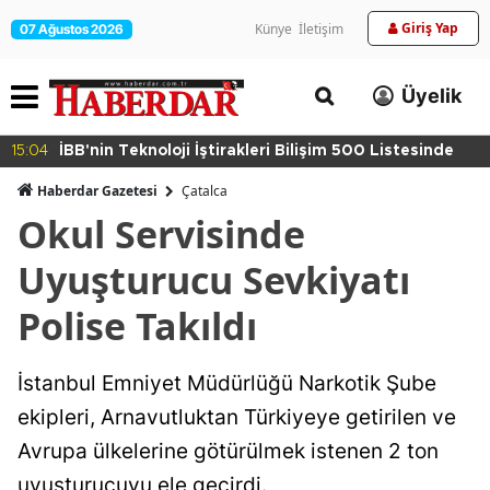
Giriş Yap
Künye
İletişim
07 Ağustos 2026
Üyelik
15:04
İBB'nin Teknoloji İştirakleri Bilişim 500 Listesinde
Haberdar Gazetesi
Çatalca
Okul Servisinde
Uyuşturucu Sevkiyatı
Polise Takıldı
İstanbul Emniyet Müdürlüğü Narkotik Şube
ekipleri, Arnavutluktan Türkiyeye getirilen ve
Avrupa ülkelerine götürülmek istenen 2 ton
uyuşturucuyu ele geçirdi.