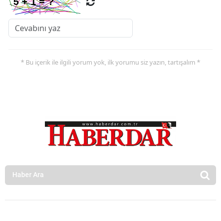
* Bu içerik ile ilgili yorum yok, ilk yorumu siz yazın, tartışalım *