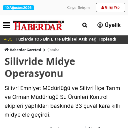
Giriş Yap
Künye
İletişim
10 Ağustos 2026
Üyelik
14:30
Tuzla'da 105 Bin Litre Bitkisel Atık Yağ Toplandı
Haberdar Gazetesi
Çatalca
Silivride Midye
Operasyonu
Silivri Emniyet Müdürlüğü ve Silivri İlçe Tarım
ve Orman Müdürlüğü Su Ürünleri Kontrol
ekipleri yaptıkları baskında 33 çuval kara kıllı
midye ele geçirdi.