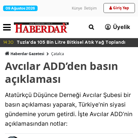
Giriş Yap
Künye
İletişim
09 Ağustos 2026
Üyelik
14:30
Tuzla'da 105 Bin Litre Bitkisel Atık Yağ Toplandı
Haberdar Gazetesi
Çatalca
Avcılar ADD’den basın
açıklaması
Atatürkçü Düşünce Derneği Avcılar Şubesi bir
basın açıklaması yaparak, Türkiye’nin siyasi
gündemine yorum getirdi. İşte Avcılar ADD’nin
açıklamasından notlar: