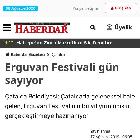
Giriş Yap
Künye
İletişim
08 Ağustos 2026
Üyelik
14:27
Maltepe’de Zincir Marketlere Sıkı Denetim
Haberdar Gazetesi
Çatalca
Erguvan Festivali gün
sayıyor
Çatalca Belediyesi; Çatalcada geleneksel hale
gelen, Erguvan Festivalinin bu yıl yirmincisini
gerçekleştirmeye hazırlanıyor
Yayınlanma
17 Ağustos 2019 - 06:05