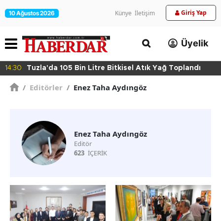
Giriş Yap
Künye
İletişim
10 Ağustos 2026
Üyelik
14:30
Tuzla'da 105 Bin Litre Bitkisel Atık Yağ Toplandı
/
Editörler
/
Enez Taha Aydıngöz
Enez Taha Aydıngöz
Editör
623
İÇERİK