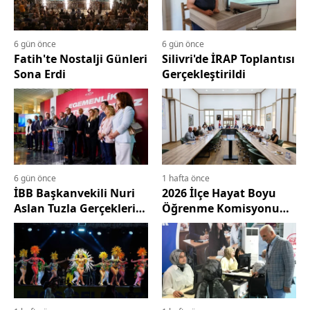
6 gün önce
6 gün önce
Fatih'te Nostalji Günleri
Silivri'de İRAP Toplantısı
Sona Erdi
Gerçekleştirildi
6 gün önce
1 hafta önce
İBB Başkanvekili Nuri
2026 İlçe Hayat Boyu
Aslan Tuzla Gerçeklerini
Öğrenme Komisyonu
Anlattı
Toplantısı
Gerçekleştirildi