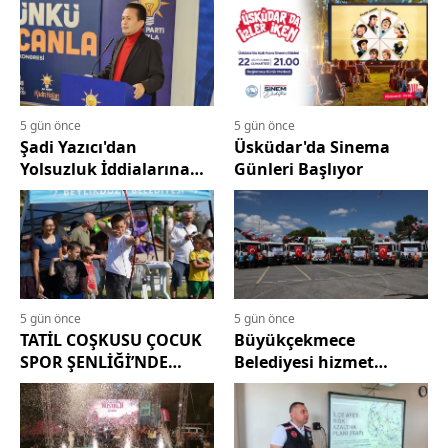
5 gün önce
5 gün önce
Şadi Yazıcı'dan
Üsküdar'da Sinema
Yolsuzluk İddialarına
Günleri Başlıyor
Yanıt
5 gün önce
5 gün önce
TATİL COŞKUSU ÇOCUK
Büyükçekmece
SPOR ŞENLİĞİ’NDE
Belediyesi hizmet
YAŞANDI
filosunu 8 yeni araçla
güçlendirdi