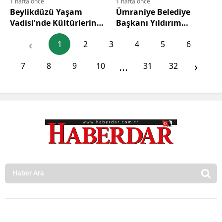
1 hafta önce
1 hafta önce
Beylikdüzü Yaşam
Ümraniye Belediye
Vadisi'nde Kültürlerin
Başkanı Yıldırım
Dansı
Gençlerle Bir Araya
‹
1
2
3
4
5
6
Geldi
...
›
7
8
9
10
31
32