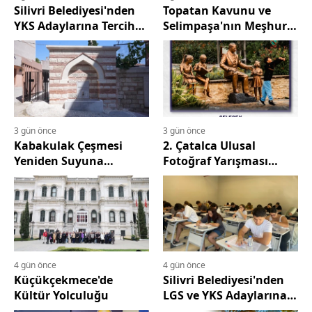
Silivri Belediyesi'nden
Topatan Kavunu ve
YKS Adaylarına Tercih
Selimpaşa'nın Meşhur
Desteği
Bamyası Vatandaşlarla
Buluşuyor
3 gün önce
3 gün önce
Kabakulak Çeşmesi
2. Çatalca Ulusal
Yeniden Suyuna
Fotoğraf Yarışması
Kavuştu
Sonuçlandı
4 gün önce
4 gün önce
Küçükçekmece'de
Silivri Belediyesi'nden
Kültür Yolculuğu
LGS ve YKS Adaylarına
Ücretsiz Eğitim Desteği