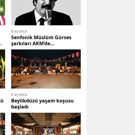
8 ay önce
Senfonik Müslüm Gürses
şarkıları AKM’de
yankılanacak
8 ay önce
nü
Beylikdüzü yaşam koşusu
başladı