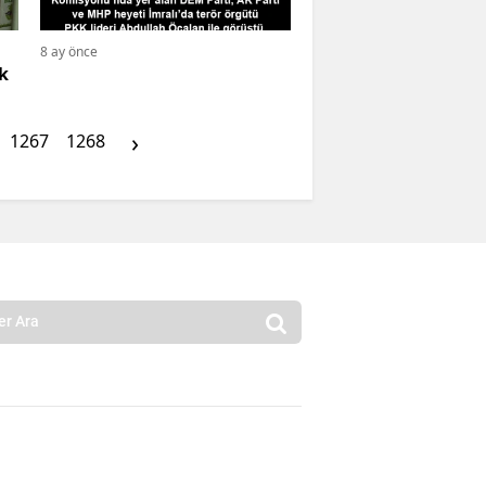
8 ay önce
k
›
1267
1268