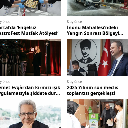
ay önce
8 ay önce
rtal’da ‘Engelsiz
İnönü Mahallesi’ndeki
stroFest Mutfak Atölyesi’
Yangın Sonrası Bölgeyi
Esenyurt Belediyesi
Temizledi
ay önce
8 ay önce
met Evgâr’dan kırmızı ışık
2025 Yılının son meclis
ygulamasıyla şiddete dur
toplantısı gerçekleşti
grısı