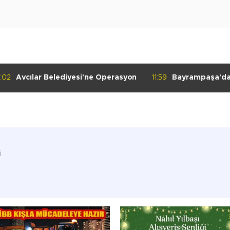
:02
Avcılar Belediyesi'ne Operasyon
11:59
Bayrampaşa'da K
Denetimi
i
i