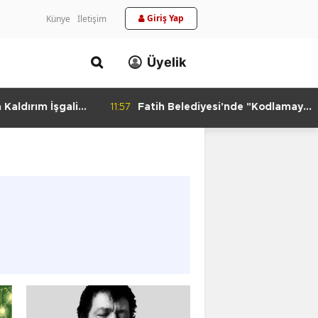
Giriş Yap
Künye
İletişim
Üyelik
aldırım İşgali
11:57
Fatih Belediyesi'nde "Kodlamaya
Yolculuk" Atölyesi