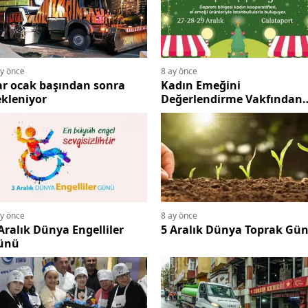
ay önce
8 ay önce
ar ocak başından sonra
Kadın Emeğini
kleniyor
Değerlendirme Vakfından
Yılbaşı Şenliği
ay önce
8 ay önce
Aralık Dünya Engelliler
5 Aralık Dünya Toprak Gü
ünü