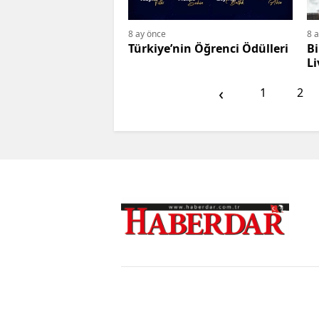
8 ay önce
8 
Türkiye’nin Öğrenci Ödülleri
Bi
Li
‹
1
2