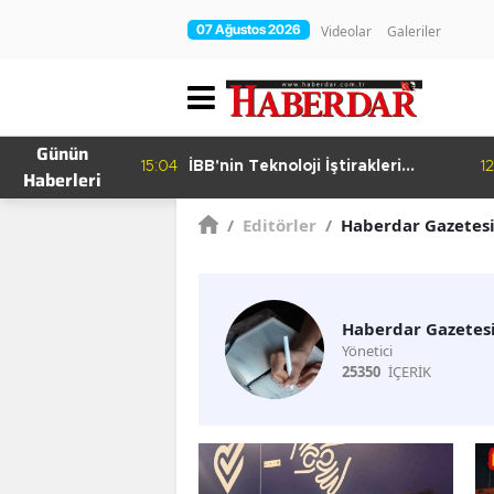
07 Ağustos 2026
Videolar
Galeriler
Günün
15:04
İBB'nin Teknoloji İştirakleri
12
Haberleri
hur Bamyası
Bilişim 500 Listesinde
şuyor
/
Editörler
/
Haberdar Gazetes
Haberdar Gazetes
Yönetici
25350
İÇERİK