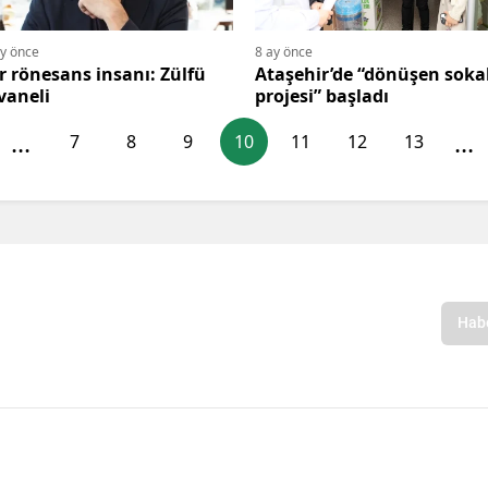
ay önce
8 ay önce
r rönesans insanı: Zülfü
Ataşehir’de “dönüşen soka
vaneli
projesi” başladı
...
...
7
8
9
10
11
12
13