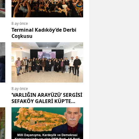
8 ay önce
Terminal Kadıköy’de Derbi
Coşkusu
8 ay önce
‘VARLIĞIN ARAYÜZÜ’ SERGİSİ
SEFAKÖY GALERİ KÜP’TE
SANATSEVERLERİ BEKLİYOR