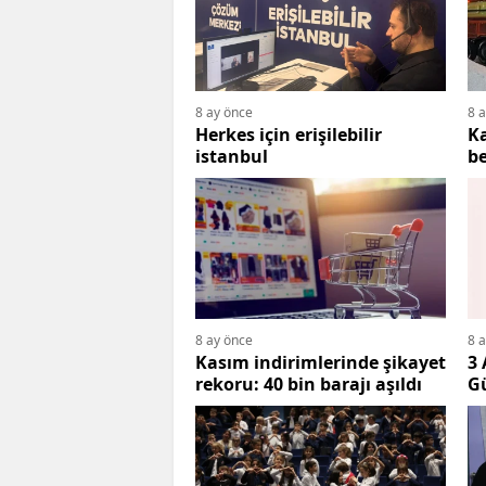
8 ay önce
8 
Herkes için erişilebilir
K
istanbul
be
8 ay önce
8 
Kasım indirimlerinde şikayet
3 
rekoru: 40 bin barajı aşıldı
G