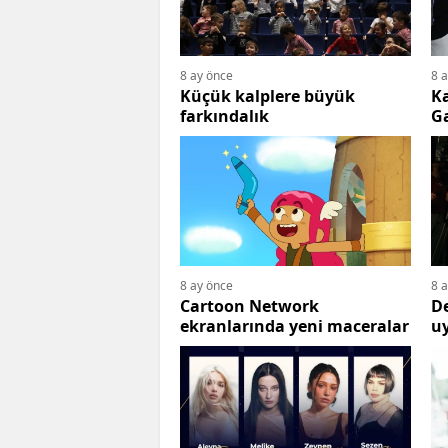
8 ay önce
8 
Küçük kalplere büyük
Ka
farkındalık
Ga
8 ay önce
8 
Cartoon Network
De
ekranlarında yeni maceralar
u
ça