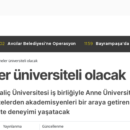
:02
Avcılar Belediyesi'ne Operasyon
11:59
Bayrampaşa'da K
Denetimi
eler üniversiteli olacak
r üniversiteli olacak
liç Üniversitesi iş birliğiyle Anne Üniversi
sitelerden akademisyenleri bir araya getire
site deneyimi yaşatacak
Yayınlanma
Güncellenme