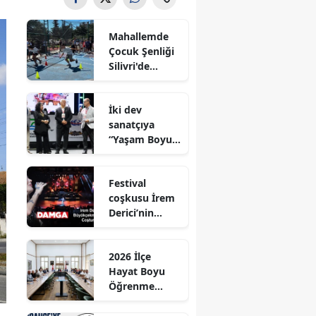
Mahallemde
Çocuk Şenliği
Silivri'de
Coşkuyla
Gerçekleştirild
İki dev
i
sanatçıya
“Yaşam Boyu
Onur Ödülü’’
ödülü
Festival
coşkusu İrem
Derici’nin
şarkılarıyla
zirveye taşındı
2026 İlçe
Hayat Boyu
Öğrenme
Komisyonu
Toplantısı