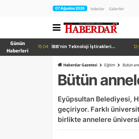
07 Ağustos 2026
Videolar
Galeriler
Günün
15:04
İBB'nin Teknoloji İştirakleri
12
Haberleri
hur Bamyası
Bilişim 500 Listesinde
şuyor
Haberdar Gazetesi
Eğitim
Bütün ann
Bütün annele
Eyüpsultan Belediyesi, Ha
geçiriyor. Farklı üniver
birlikte annelere üniver