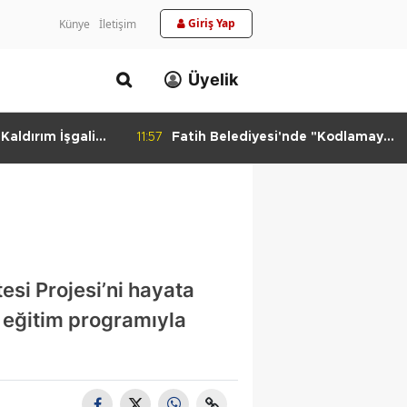
Giriş Yap
Künye
İletişim
Üyelik
aldırım İşgali
11:57
Fatih Belediyesi'nde "Kodlamaya
Yolculuk" Atölyesi
tesi Projesi’ni hayata
n eğitim programıyla