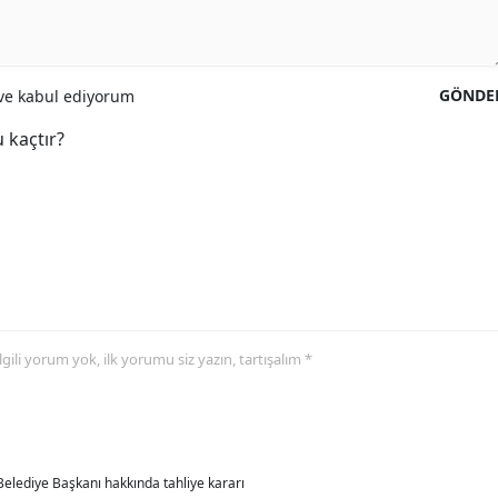
GÖNDE
e kabul ediyorum
 kaçtır?
 ilgili yorum yok, ilk yorumu siz yazın, tartışalım *
Belediye Başkanı hakkında tahliye kararı