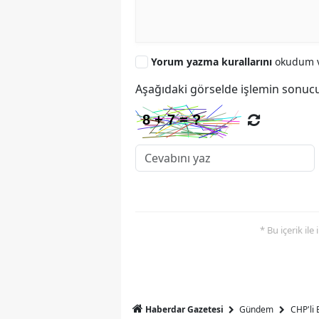
Yorum yazma kurallarını
okudum v
Aşağıdaki görselde işlemin sonucu
* Bu içerik ile
Haberdar Gazetesi
Gündem
CHP'li 