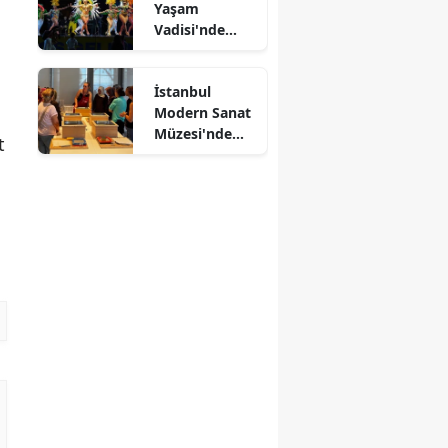
Yaşam
Vadisi'nde
Kültürlerin
Dansı
İstanbul
Modern Sanat
Müzesi'nde
t
Kağıtlar
Sanata
Dönüşüyor