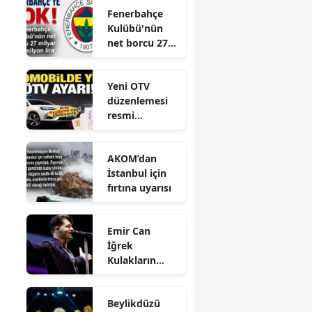
Fenerbahçe
Gerçekleştirild
Kulübü'nün
i
net borcu 27
milyar 961
milyon lira
Yeni OTV
düzenlemesi
resmi
gazetede
yayınlandı
AKOM’dan
İstanbul için
fırtına uyarısı
Emir Can
İğrek
Kulakların
Pasını Sildi
Beylikdüzü