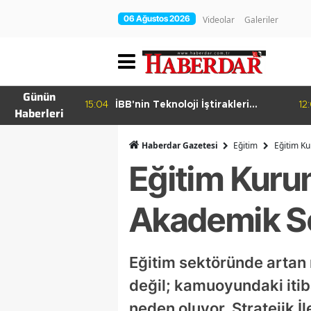
06 Ağustos 2026
Videolar
Galeriler
Günün
15:04
İBB'nin Teknoloji İştirakleri
12
Haberleri
hur Bamyası
Bilişim 500 Listesinde
şuyor
Haberdar Gazetesi
Eğitim
Eğitim Ku
Eğitim Kuru
Akademik So
Eğitim sektöründe artan 
değil; kamuoyundaki itib
neden oluyor. Stratejik 