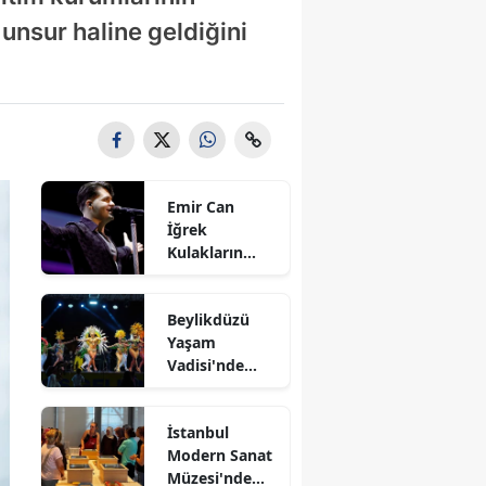
 unsur haline geldiğini
Emir Can
İğrek
Kulakların
Pasını Sildi
Beylikdüzü
Yaşam
Vadisi'nde
Kültürlerin
Dansı
İstanbul
Modern Sanat
Müzesi'nde