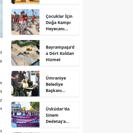
Kağıtlar
Sanata
Çocuklar İçin
Dönüşüyor
Doğa Kampı
Heyecanı
Devam Ediyor
Bayrampaşa'd
m
a Dört Koldan
Hizmet
a
Ümraniye
m
Belediye
Başkanı
n
Yıldırım
z
Gençlerle Bir
n
Üsküdar'da
Araya Geldi
Sinem
Dedetaş'a
Destek
ı