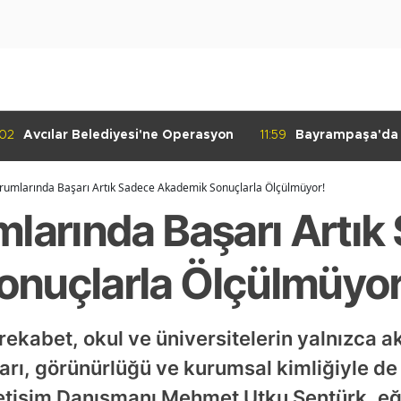
:02
Avcılar Belediyesi'ne Operasyon
11:59
Bayrampaşa'da K
Denetimi
rumlarında Başarı Artık Sadece Akademik Sonuçlarla Ölçülmüyor!
mlarında Başarı Artık
nuçlarla Ölçülmüyor
rekabet, okul ve üniversitelerin yalnızca a
arı, görünürlüğü ve kurumsal kimliğiyle de
İletişim Danışmanı Mehmet Utku Şentürk, eğ