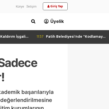
Giriş Yap
Künye
İletişim
Üyelik
aldırım İşgali
11:57
Fatih Belediyesi'nde "Kodlamaya
Yolculuk" Atölyesi
 Sadece
!
kademik başarılarıyla
 değerlendirilmesine
itim kurumlarının