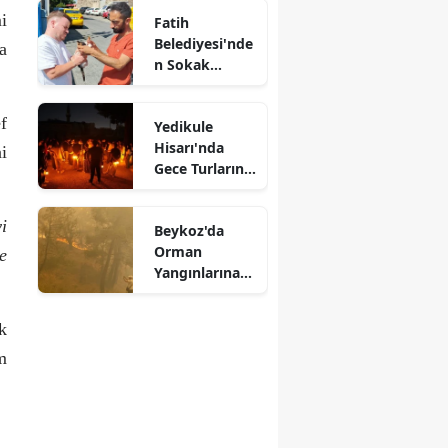
Yürüyüşü
i
Fatih
Belediyesi'nde
a
n Sokak
Hayvanlarına
Koruyucu Aile
f
Yedikule
Modeli
Hisarı'nda
i
Gece Turlarına
Yoğun İlgi
yi
Beykoz'da
Orman
e
Yangınlarına
Karşı
Seferberlik
k
Başlatıldı
m