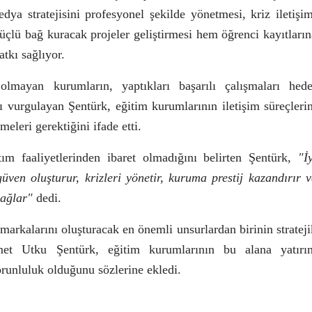
a stratejisini profesyonel şekilde yönetmesi, kriz iletişim
üçlü bağ kuracak projeler geliştirmesi hem öğrenci kayıtların
tkı sağlıyor.
olmayan kurumların, yaptıkları başarılı çalışmaları hede
nı vurgulayan Şentürk, eğitim kurumlarının iletişim süreçlerin
meleri gerektiğini ifade etti.
tım faaliyetlerinden ibaret olmadığını belirten Şentürk,
"İ
 güven oluşturur, krizleri yönetir, kuruma prestij kazandırır v
sağlar"
dedi.
arkalarını oluşturacak en önemli unsurlardan birinin strateji
met Utku Şentürk, eğitim kurumlarının bu alana yatırı
zorunluluk olduğunu sözlerine ekledi.