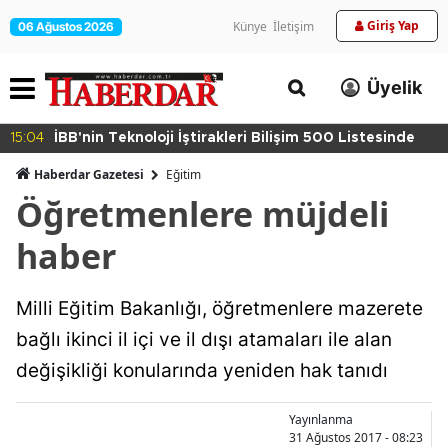
Giriş Yap
Künye
İletişim
06 Ağustos 2026
Üyelik
15:04
İBB'nin Teknoloji İştirakleri Bilişim 500 Listesinde
Haberdar Gazetesi
Eğitim
Öğretmenlere müjdeli
haber
Milli Eğitim Bakanlığı, öğretmenlere mazerete
bağlı ikinci il içi ve il dışı atamaları ile alan
değişikliği konularında yeniden hak tanıdı
Yayınlanma
31 Ağustos 2017 - 08:23