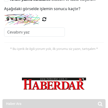
Aşağıdaki görselde işlemin sonucu kaçtır?
* Bu içerik ile ilgili yorum yok, ilk yorumu siz yazın, tartışalım *