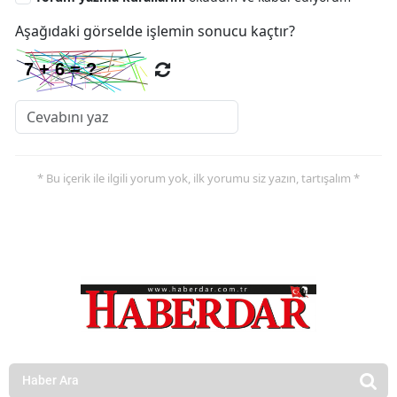
Aşağıdaki görselde işlemin sonucu kaçtır?
* Bu içerik ile ilgili yorum yok, ilk yorumu siz yazın, tartışalım *