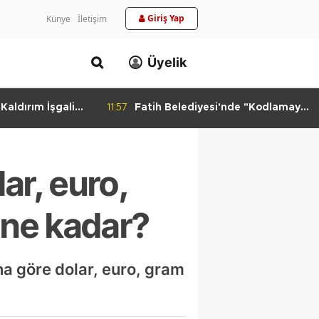
Giriş Yap
Künye
İletişim
Üyelik
aldırım İşgali
11:57
Fatih Belediyesi'nde "Kodlamaya
Yolculuk" Atölyesi
ar, euro,
ı ne kadar?
na göre dolar, euro, gram