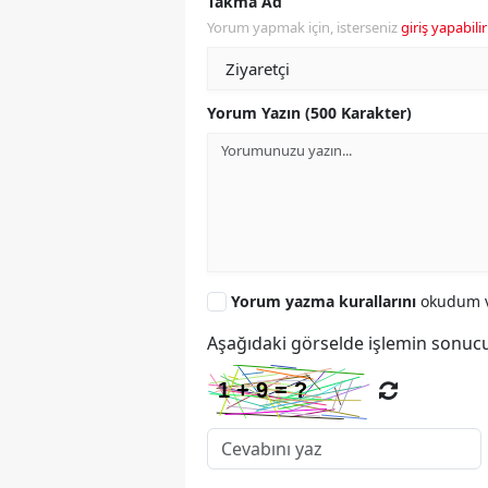
Takma Ad
Yorum yapmak için, isterseniz
giriş yapabilir
Yorum Yazın (500 Karakter)
Yorum yazma kurallarını
okudum v
Aşağıdaki görselde işlemin sonucu