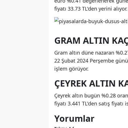
euro %0.41 değerlenerek güne ba
fiyatı 33.73 TL'den yerini alıyor.
GRAM ALTIN KAÇ
Gram altın düne nazaran %0.27 
22 Şubat 2024 Perşembe günü gr
işlem görüyor.
ÇEYREK ALTIN KA
Çeyrek altın bugün %0.28 oranı
fiyatı 3.441 TL'den satış fiyatı 
Yorumlar