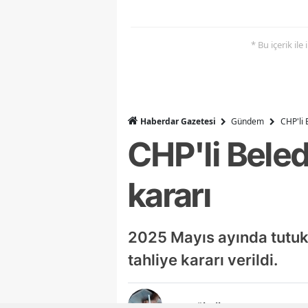
* Bu içerik ile
Haberdar Gazetesi
Gündem
CHP'li 
CHP'li Beled
kararı
2025 Mayıs ayında tutuk
tahliye kararı verildi.
Ayşegül Dilaver