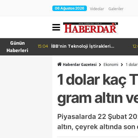
06 Ağustos 2026
Videolar
Galeriler
Günün
15:04
İBB'nin Teknoloji İştirakleri
12
Haberleri
hur Bamyası
Bilişim 500 Listesinde
şuyor
Haberdar Gazetesi
Ekonomi
1 dolar
1 dolar kaç 
gram altın ve
Piyasalarda 22 Şubat 202
altın, çeyrek altında so