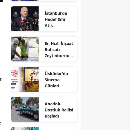
Yanıt
İstanbul'da
Hedef Sıfır
Atık
En Hızlı İnşaat
Ruhsatı
Zeytinburnu
Belediyesi'nde
Üsküdar'da
r
Sinema
Günleri
Başlıyor
Anadolu
Dostluk Rallisi
Başladı
e