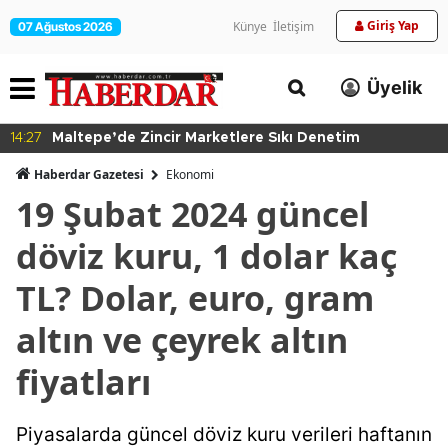
Giriş Yap
Künye
İletişim
07 Ağustos 2026
Üyelik
14:27
Maltepe’de Zincir Marketlere Sıkı Denetim
Haberdar Gazetesi
Ekonomi
19 Şubat 2024 güncel
döviz kuru, 1 dolar kaç
TL? Dolar, euro, gram
altın ve çeyrek altın
fiyatları
Piyasalarda güncel döviz kuru verileri haftanın