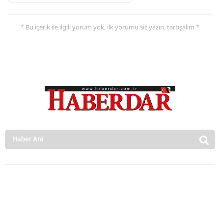
* Bu içerik ile ilgili yorum yok, ilk yorumu siz yazın, tartışalım *