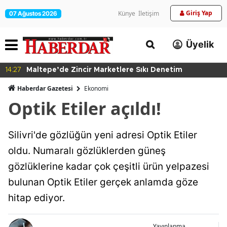
Giriş Yap
Künye
İletişim
07 Ağustos 2026
Üyelik
14:27
Maltepe’de Zincir Marketlere Sıkı Denetim
Haberdar Gazetesi
Ekonomi
Optik Etiler açıldı!
Silivri'de gözlüğün yeni adresi Optik Etiler
oldu. Numaralı gözlüklerden güneş
gözlüklerine kadar çok çeşitli ürün yelpazesi
bulunan Optik Etiler gerçek anlamda göze
hitap ediyor.
Yayınlanma