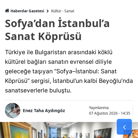
Haberdar Gazetesi
Kültür - Sanat
Sofya’dan İstanbul’a
Sanat Köprüsü
Türkiye ile Bulgaristan arasındaki köklü
kültürel bağları sanatın evrensel diliyle
geleceğe taşıyan “Sofya–İstanbul: Sanat
Köprüsü” sergisi, İstanbul’un kalbi Beyoğlu’nda
sanatseverlerle buluştu.
Yayınlanma
Enez Taha Aydıngöz
07 Ağustos 2026 - 14:35