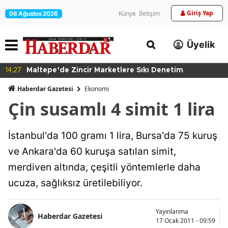
Giriş Yap
Künye
İletişim
08 Ağustos 2026
Üyelik
14:27
Maltepe’de Zincir Marketlere Sıkı Denetim
Haberdar Gazetesi
Ekonomi
Çin susamlı 4 simit 1 lira
İstanbul'da 100 gramı 1 lira, Bursa'da 75 kuruş
ve Ankara'da 60 kuruşa satılan simit,
merdiven altında, çeşitli yöntemlerle daha
ucuza, sağlıksız üretilebiliyor.
Yayınlanma
Haberdar Gazetesi
17 Ocak 2011 - 09:59