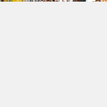
İki komşu ülke, Türkiye ve Bulgaristan’ın
ortak tarihsel ve kültürel mirasını sanatla bir
araya getiren “Sofya–İstanbul: Sanat
Köprüsü | Bulgaristan’la Bağlantılı Türk
Kökenli Sanatçıların Yapıtları” sergisi,
Beyoğlu Belediyesi’nin ev sahipliğinde
ziyarete açıldı. İstiklal Sanat Galerisi’nde